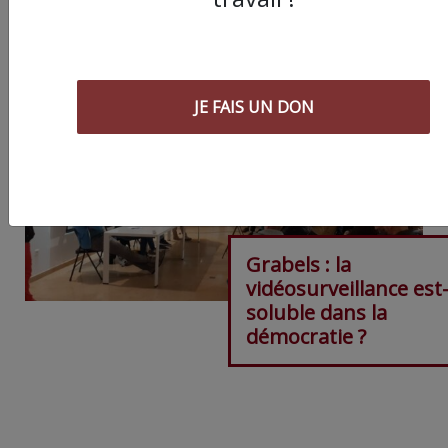
JE FAIS UN DON
Grabels : la
vidéosurveillance est-
soluble dans la
démocratie ?