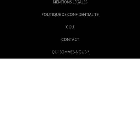
MENTIONS LÉGALES
@lepoinginfo.bsky.social
POLITIQUE DE CONFIDENTIALITE
CGU
@LePoingMontpellier
CONTACT
QUI SOMMES-NOUS ?