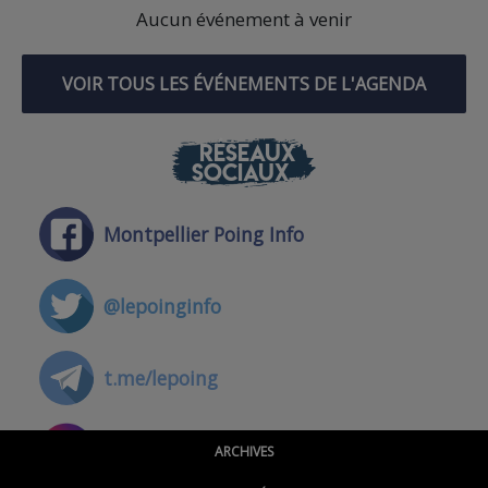
Aucun événement à venir
VOIR TOUS LES ÉVÉNEMENTS DE L'AGENDA
RÉSEAUX
SOCIAUX
Montpellier Poing Info
@lepoinginfo
t.me/lepoing
@montpellierpoinginfo
ARCHIVES