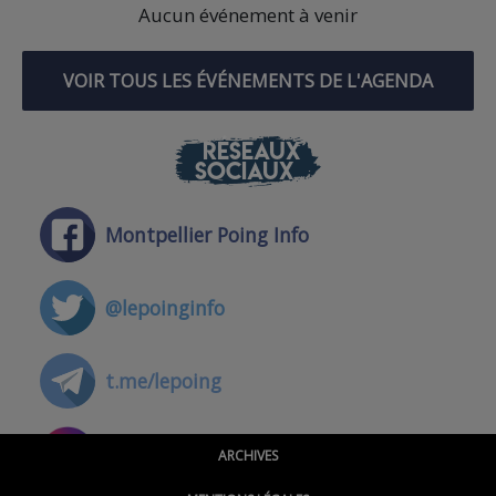
Aucun événement à venir
VOIR TOUS LES ÉVÉNEMENTS DE L'AGENDA
RÉSEAUX
SOCIAUX
Montpellier Poing Info
@lepoinginfo
t.me/lepoing
@montpellierpoinginfo
ARCHIVES