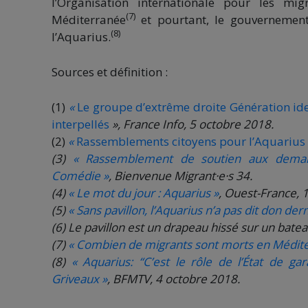
l’Organisation internationale pour les m
(7)
Méditerranée
et pourtant, le gouvernement 
(8)
l’Aquarius.
Sources et définition :
(1)
«
Le groupe d’extrême droite Génération ide
interpellés
», France Info, 5 octobre 2018.
(2)
«
Rassemblements citoyens pour l’Aquarius
(3)
« Rassemblement de soutien aux demand
Comédie »
, Bienvenue Migrant·e·s 34.
(4)
« Le mot du jour : Aquarius »
, Ouest-France, 1
(5)
« Sans pavillon, l’Aquarius n’a pas dit don der
(6) Le pavillon est un drapeau hissé sur un batea
(7)
« Combien de migrants sont morts en Méditer
(8)
« Aquarius: “C’est le rôle de l’État de ga
Griveaux »
, BFMTV, 4 octobre 2018.