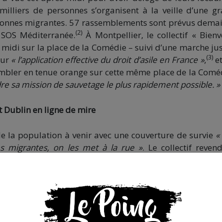
illiers de personnes s’organisent à la veille d’une g
rsonnes migrantes. 57 rassemblements sont prévus dema
(2)
 SOS Méditerranée.
À Montpellier, le collectif « Bien
midi sur la place de la Comédie – suivi d’une marche ju
(3)
our
« l’application effective du droit d’asile en France »
,
e
embler en tenue orange sur cette même place de la Comé
re sa mission de sauvetage le plus rapidement possible. »
 Dublin en ligne de mire
lle la population à venir avec une couverture de survie
«
s migrantes, on les met à la rue »
. Le collectif reven
ui oblige le premier État de l’Union européenne par leque
amen de sa demande d’asile. Concrètement, cela permet
 le premier pays de l’Union européenne par lequel ell
Montpellier, il s’agit très souvent de l’Italie ou l’Espagne
ers pays d’arrivée, pays dont les capacités d’accueil
ques années, la France a systématisé l’application de 