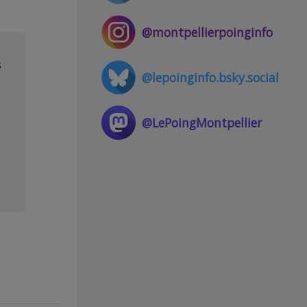
@montpellierpoinginfo
s
@lepoinginfo.bsky.social
@LePoingMontpellier