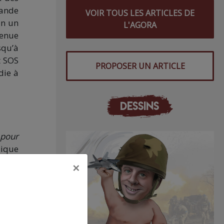
rande
VOIR TOUS LES ARTICLES DE
in un
L'AGORA
venue
squ’à
t SOS
PROPOSER UN ARTICLE
die à
DESSINS
 pour
dique
l est
×
 à la
e est
, car
 sont
cette