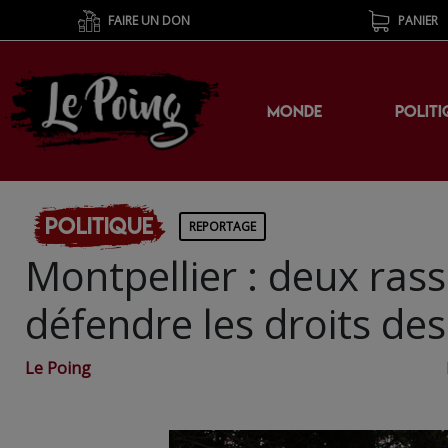
FAIRE UN DON
PANIER
MONDE
POLITI
Politique
REPORTAGE
Montpellier : deux ra
défendre les droits de
Le Poing