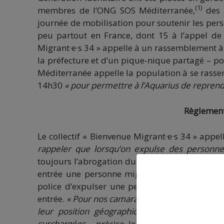
(1)
membres de l’ONG SOS Méditerranée,
des m
journée de mobilisation pour soutenir les pe
peu partout en France, dont 15 à l’appel de
Migrant·e·s 34 » appelle à un rassemblement à 
la préfecture et d’un pique-nique partagé – p
Méditerranée appelle la population à se rass
14h30
« pour permettre à l’Aquarius de reprend
Règlement
Le collectif « Bienvenue Migrant·e·s 34 » appe
rappeler que lorsqu’on expulse des personne
toujours l’abrogation du
règlement Dublin
, q
entrée une personne migrante à traiter l’ex
police d’expulser une personne migrante vers
entrée.
« Pour nos camarades demandeurs d’asile à 
leur position géographique en font les premi
surchargées…
précise le collectif.
Depuis quel