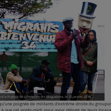
t le Prahda de Villeneuve-lès-Maguelone, le 13 janvier 2018.
qu’une poignée de militants d’extrême-droite du groupu
e à vue cet après-midi pour avoir délogé de leurs locau