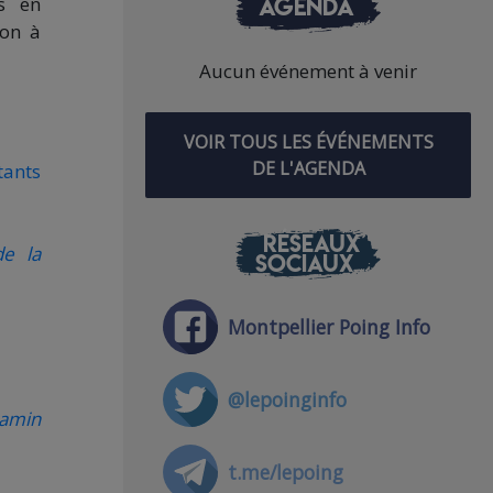
AGENDA
us en
lon à
Aucun événement à venir
VOIR TOUS LES ÉVÉNEMENTS
DE L'AGENDA
tants
RÉSEAUX
de la
SOCIAUX
Montpellier Poing Info
@lepoinginfo
jamin
t.me/lepoing