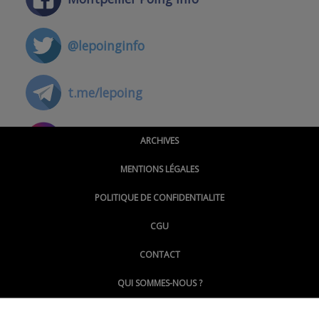
@lepoinginfo
t.me/lepoing
@montpellierpoinginfo
ARCHIVES
MENTIONS LÉGALES
@lepoinginfo.bsky.social
POLITIQUE DE CONFIDENTIALITE
CGU
@LePoingMontpellier
CONTACT
QUI SOMMES-NOUS ?