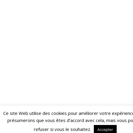
Ce site Web utilise des cookies pour améliorer votre expérienc
Restez informé·e des dernières actualités du Poing !
présumerons que vous êtes d’accord avec cela, mais vous p
ABONNEZ-VOUS À LA NEWSLETTER
refuser si vous le souhaitez.
Accepter