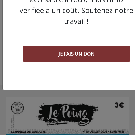
Avec une manifestat
vérifiée a un coût. Soutenez notre
dynamique à 1000
travail !
personnes, la
mobilisation
montpelliéraine pour
Palestine relancée
JE FAIS UN DON