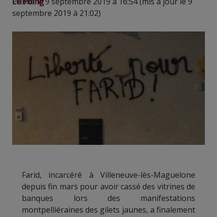
Le Poing
Publié le 9 septembre 2019 à 16:54 (mis à jour le 9
septembre 2019 à 21:02)
Farid, incarcéré à Villeneuve-lès-Maguelone
depuis fin mars pour avoir cassé des vitrines de
banques lors des manifestations
montpelliéraines des gilets jaunes, a finalement