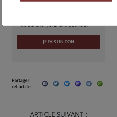
l’argent, surtout quand on refuse
d’être aux ordres de Bolloré et de
ses amis… Pourvu que ça dure ! Ça
tombe bien, ça ne tient qu’à vous :
JE FAIS UN DON
Partager
cet article :
ARTICLE SUIVANT :