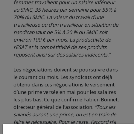
femmes travaillent pour un salaire inférieur
au SMIC, 35 heures par semaine pour 55% à
70% du SMIC. La valeur du travail d’une
travailleuse ou d’un travailleur en situation de
handicap vaut de 5% à 20 % du SMIC soit
environ 100 € par mois. La productivité de
l’ESAT et la compétitivité de ses produits
reposent ainsi sur des salaires indécents.”
Les négociations doivent se poursuivre dans
le courant du mois. Les syndicats ont déjà
obtenu dans ces négociations le versement
d’une prime versée en mai pour les salaires
les plus bas. Ce que confirme Fabien Bonnet,
directeur général de l’association.
“Tous les
salariés auront une prime, on est en train de
faire le nécessaire. Pour le reste, l’accord n’a
pas été signé.”
De leur côté, les syndicats ont