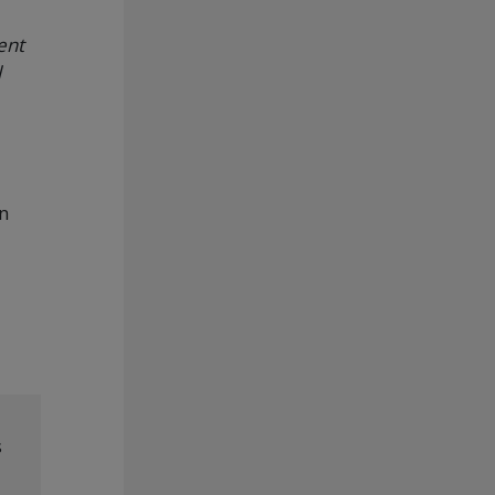
ent
l
en
s