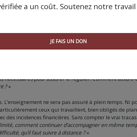
asse est déjà trop petite en temps normal. Même réduite 
vérifiée a un coût. Soutenez notre travail 
Qui va le faire ? Pour le mettre où ? Dans le couloir, facte
 ? »
, celui-ci doit aller impérativement se laver les mains,
? Le couloir, descendre d’un étage, etc. Qu’est-ce qui se p
JE FAIS UN DON
e, avec le nettoyage et désinfection systématique de tout o
t à l’usage, pendant toute la journée. Sans parler du
avons théoriquement cinq agents d’entretien municipaux,
ngés, rotations, et arrêts maladie. Bref, en temps normal, 
 nécessaires pour assurer le régulier. Comment assure-
nt
? »
es. L’enseignement ne sera pas assuré à plein temps. Ni p
rticulièrement ceux qui travaillent, bien obligés de plan
ec des incidences financières. Sans compter le vrai tracas
 limité, comment continuer d’accompagner en même tem
fficulté, qu’il faut suivre à distance ? »