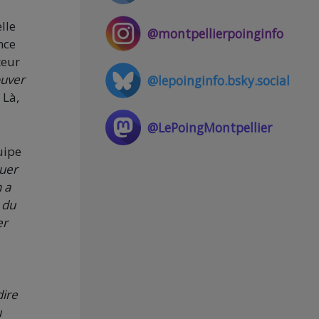
lle
@montpellierpoinginfo
nce
teur
ouver
@lepoinginfo.bsky.social
.
Là,
@LePoingMontpellier
uipe
nuer
n a
 du
er
dire
u