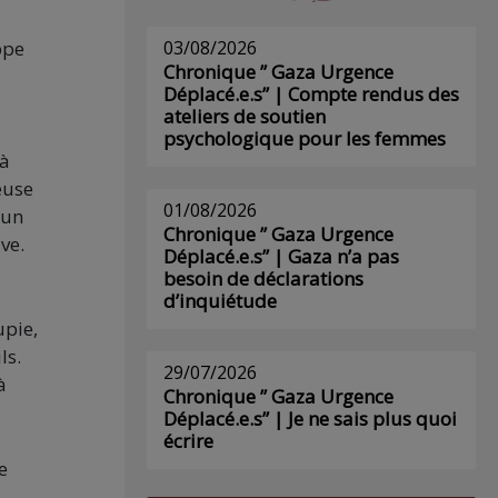
ppe
03/08/2026
Chronique ” Gaza Urgence
Déplacé.e.s” | Compte rendus des
ateliers de soutien
psychologique pour les femmes
 à
euse
01/08/2026
’un
Chronique ” Gaza Urgence
ve.
Déplacé.e.s” | Gaza n’a pas
besoin de déclarations
d’inquiétude
upie,
ls.
29/07/2026
à
Chronique ” Gaza Urgence
Déplacé.e.s” | Je ne sais plus quoi
écrire
e