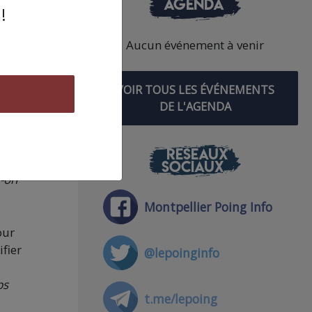
AGENDA
à
!
ur
Aucun événement à venir
VOIR TOUS LES ÉVÉNEMENTS
asse
DE L'AGENDA
bjet,
RÉSEAUX
on
SOCIAUX
t-on
Montpellier Poing Info
our
ifier
@lepoinginfo
ps
t.me/lepoing