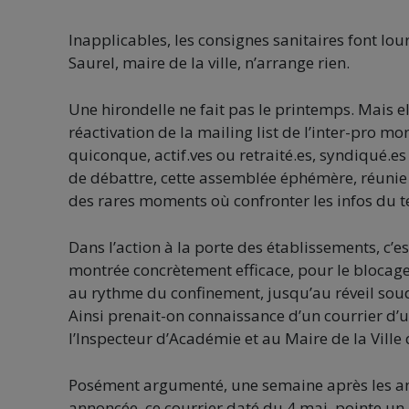
Inapplicables, les consignes sanitaires font lo
Saurel, maire de la ville, n’arrange rien.
Une hirondelle ne fait pas le printemps. Mais e
réactivation de la mailing list de l’inter-pro m
quiconque, actif.ves ou retraité.es, syndiqué.e
de débattre, cette assemblée éphémère, réunie 
des rares moments où confronter les infos du te
Dans l’action à la porte des établissements, c’es
montrée concrètement efficace, pour le blocage 
au rythme du confinement, jusqu’au réveil soud
Ainsi prenait-on connaissance d’un courrier d’u
l’Inspecteur d’Académie et au Maire de la Ville
Posément argumenté, une semaine après les ann
annoncée, ce courrier daté du 4 mai, pointe un