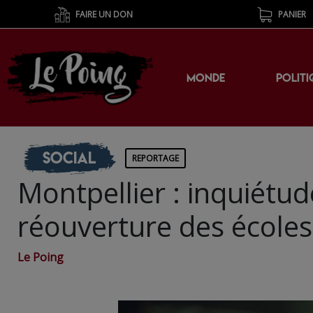
FAIRE UN DON
PANIER
MONDE
POLITI
Social
REPORTAGE
Montpellier : inquiétud
réouverture des écoles
Le Poing