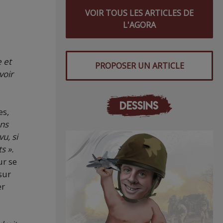
VOIR TOUS LES ARTICLES DE
L'AGORA
e et
PROPOSER UN ARTICLE
voir
DESSINS
es,
ons
u, si
s ».
ur se
sur
er