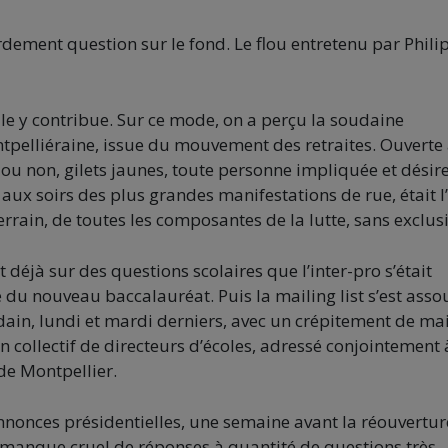
urdement question sur le fond. Le flou entretenu par Phili
lle y contribue. Sur ce mode, on a perçu la soudaine
ontpelliéraine, issue du mouvement des retraites. Ouverte
s ou non, gilets jaunes, toute personne impliquée et désir
aux soirs des plus grandes manifestations de rue, était l
rrain, de toutes les composantes de la lutte, sans exclusi
t déjà sur des questions scolaires que l’inter-pro s’était
du nouveau baccalauréat. Puis la mailing list s’est asso
ain, lundi et mardi derniers, avec un crépitement de mai
n collectif de directeurs d’écoles, adressé conjointement 
 de Montpellier.
onces présidentielles, une semaine avant la réouvertur
 manque cruel de réponses à quantité de questions très