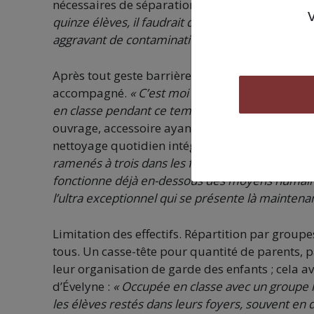
nécessaires de séparation à l’intérieur ?
« Ma cl
quinze élèves, il faudrait déménager le mobilier. 
aggravant de contamination lors des circulations
Après tout geste barrière enfreint par un enfant
accompagné.
« C’est moi qui vais l’accompagner 
en classe pendant ce temps ? ».
Et ainsi de suit
ouvrage, accessoire ayant été surface de contac
nettoyage quotidien intégral impératif.
« Nous 
ramenés à trois dans les faits avec les divers co
fonctionne déjà en-dessous des moyens humains
l’ultra exceptionnel qui se présente
là maintena
Limitation des effectifs. Répartition par group
tous. Un casse-tête pour quantité de parents, pa
leur organisation de garde des enfants ; cela av
d’Évelyne :
« Occupée en classe avec un groupe
les élèves
restés dans leurs foyers
, souvent en di