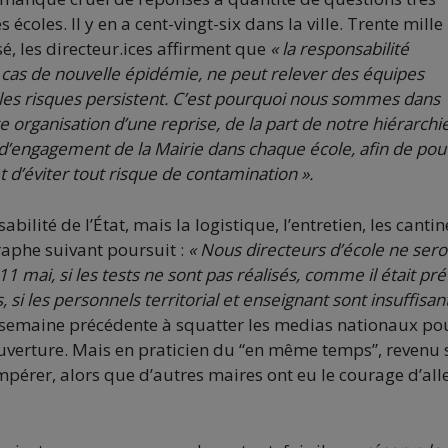
écoles. Il y en a cent-vingt-six dans la ville. Trente mille
é, les directeur.ices affirment que
« la responsabilité
n cas de nouvelle épidémie, ne peut relever des équipes
si les risques persistent. C’est pourquoi nous sommes dans
e organisation d’une reprise, de la part de notre hiérarchi
d’engagement de la Mairie dans chaque école, afin de pou
t d’éviter tout risque de contamination ».
lité de l’État, mais la logistique, l’entretien, les cantin
raphe suivant poursuit :
« Nous directeurs d’école ne ser
 11 mai,
si les tests ne sont pas réalisés, comme il était prév
 si le
s
personnel
s
territorial et enseignant sont insuffisant
a semaine précédente à squatter les medias nationaux po
éouverture. Mais en praticien du “en même temps”, revenu 
mpérer, alors que d’autres maires ont eu le courage d’all