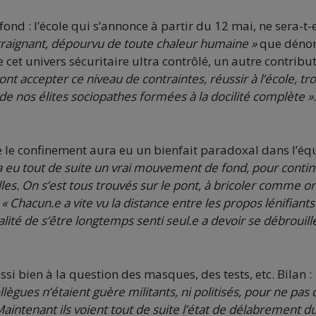
 fond : l’école qui s’annonce à partir du 12 mai, ne sera-t-e
ontraignant, dépourvu de toute chaleur humaine »
que déno
t univers sécuritaire ultra contrôlé, un autre contribu
vont accepter ce niveau de contraintes, réussir à l’école, tr
 de nos élites sociopathes formées à la docilité complète »
 le confinement aura eu un bienfait paradoxal dans l’éq
 eu tout de suite
un vrai mouvement de fond, pour conti
illes. On s’est tous trouvés sur le pont, à bricoler comme o
« Chacun.e a vite vu la distance entre les propos lénifiants
alité de s’être longtemps senti seul.e a devoir se débrouill
ssi bien à la question des masques, des tests, etc. Bilan :
gues n’étaient guère militants, ni politisés, pour ne pas 
aintenant ils voient tout de suite l’état de délabrement d