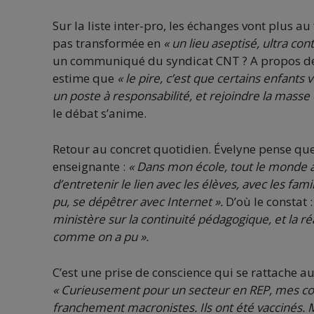
Sur la liste inter-pro, les échanges vont plus au
pas transformée en
« un lieu aseptisé, ultra c
un communiqué du syndicat CNT ? A propos de ce
estime que
« le pire, c’est que certains enfants 
un poste à responsabilité, et rejoindre la masse
le débat s’anime.
Retour au concret quotidien. Évelyne pense que
enseignante :
« Dans mon école, tou
t le monde a
d’entretenir le lien avec les élèves, avec les fam
pu, se dépêtrer avec Internet ».
D’où le constat :
ministère sur la continuité pédagogique, et la ré
comme on a pu ».
C’est une prise de conscience qui se rattache au
« Curieusement pour un secteur en REP, mes collè
franchement macronistes. Ils ont été vaccinés. M