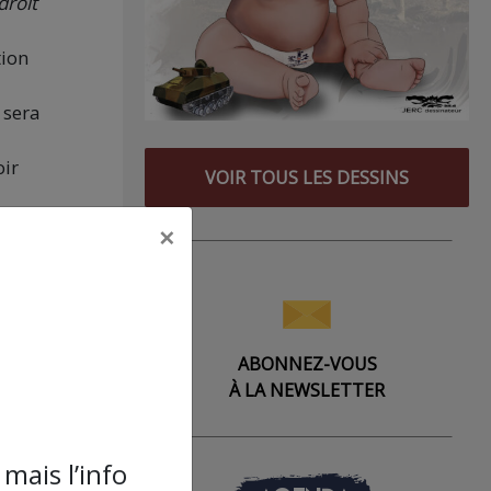
droit
tion
 sera
oir
VOIR TOUS LES DESSINS
×
uel
bravé
ont
ABONNEZ-VOUS
s de
À LA NEWSLETTER
e de
mais l’info