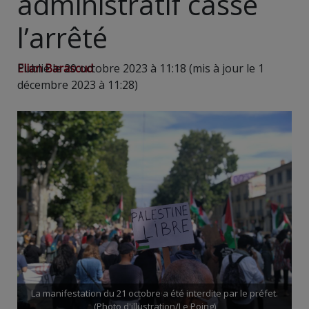
administratif casse
l’arrêté
Elian Barascud
Publié le 20 octobre 2023 à 11:18 (mis à jour le 1
décembre 2023 à 11:28)
La manifestation du 21 octobre a été interdite par le préfet.
(Photo d'illustration/Le Poing)