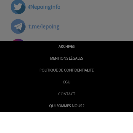
@lepoinginfo
t.me/lepoing
@montpellierpoinginfo
ARCHIVES
MENTIONS LÉGALES
@lepoinginfo.bsky.social
POLITIQUE DE CONFIDENTIALITE
CGU
@LePoingMontpellier
CONTACT
QUI SOMMES-NOUS ?