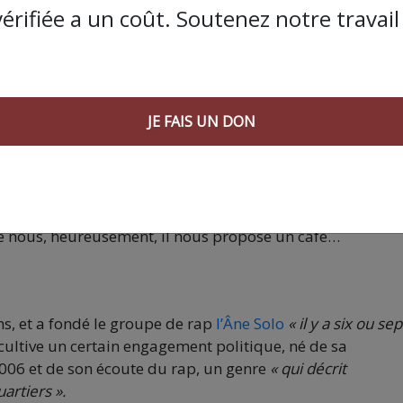
vérifiée a un coût. Soutenez notre travail 
JE FAIS UN DON
blagues soient vraies pour faire réfléchir. C’est pour ça que je
onfie le professeur émérite. En témoigne le livre de Gwe
e notre entretien avec elle ici)
, qui trône sur la table de ch
s, lisez là ! »,
s’exclame-t-il comme pour appuyer son pro
ulets sur le terrain pour contrôler les gens ! »,
ajoute-t-il
 que nous, heureusement, il nous propose un café…
ns, et a fondé le groupe de rap
l’Âne Solo
« il y a six ou sep
n, cultive un certain engagement politique, né de sa
006 et de son écoute du rap, un genre
« qui décrit
artiers ».