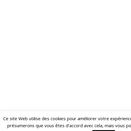
Ce site Web utilise des cookies pour améliorer votre expérienc
Restez informé·e des dernières actualités du Poing !
présumerons que vous êtes d’accord avec cela, mais vous p