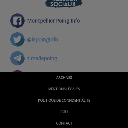
SOCIAUX
Montpellier Poing Info
@lepoinginfo
t.me/lepoing
@montpellierpoinginfo
ARCHIVES
MENTIONS LÉGALES
@lepoinginfo.bsky.social
POLITIQUE DE CONFIDENTIALITE
CGU
@LePoingMontpellier
CONTACT