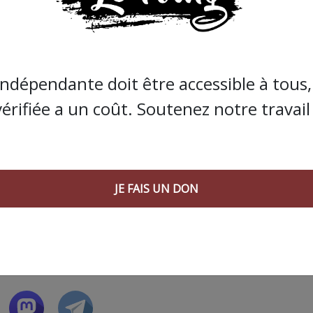
a été reportée) pour
avoir versé de la gouache rouge sur 
e célébrant le jumelage de Montpellier avec la ville
ons internationales
le 1″ juin dernier.
indépendante doit être accessible à tous, 
s que la presse indépendante doit être accessible à toute
vérifiée a un coût. Soutenez notre travail 
 engagée et de qualité nécessite du temps et de l’argent,
de Bolloré et de ses amis… Pourvu que ça dure ! Ça
JE FAIS UN DON
JE FAIS UN DON