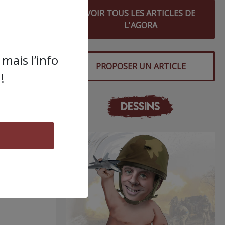
un
VOIR TOUS LES ARTICLES DE
L'AGORA
mais l’info
PROPOSER UN ARTICLE
s
!
DESSINS