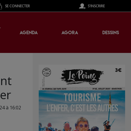
SE CONNECTER
S'INSCRIRE
T
AGENDA
AGORA
DESSINS
ant
ier
24 à 16:02