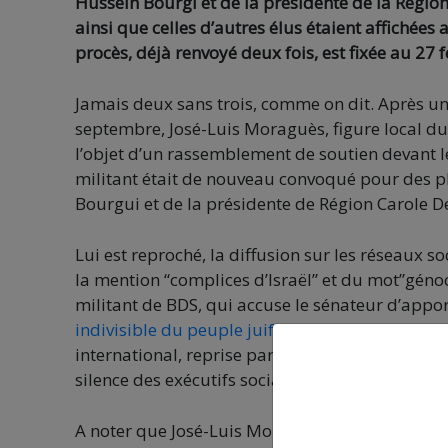
Hussein Bourgi et de la présidente de la Région
ainsi que celles d’autres élus étaient affichées
procès, déjà renvoyé deux fois, est fixée au 27 f
Jamais deux sans trois, comme on dit. Après un
septembre, José-Luis Moraguès, figure local du
l’objet d’un rassemblement de soutien devant le
militant était de nouveau convoqué pour des p
Bourgui et de la présidente de Région Carole D
Lui est reproché, la diffusion sur les réseaux so
la mention “complices d’Israël” et du mot”génoc
militant de BDS, qui accuse le sénateur d’appo
indivisible du peuple juif”
(une revendication al
international, reprise par un certain Donald Tr
silence des exécutifs socialistes sur la situatio
A noter que José-Luis Moraguès passera égalem