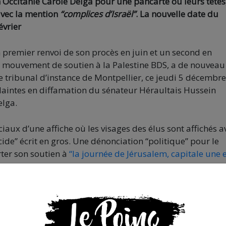
 Occitanie Carole Delga pour une pancarte où leurs têtes
 avec la mention
“complices d’Israël”
. La nouvelle date du
évrier
 premier renvoi de son procès en juin et un second en
 mouvement de soutien à la Palestine BDS, a de nouveau 
 tribunal d’instance de Montpellier, ce jeudi 5 décembre
laintes en diffamation du sénateur Héraultais Hussein
elga.
ciaux d’une affiche où les visages des élus sont affichés a
ide” écrit en gros. Une dénonciation “politique” pour le
rter son soutien à
“la journée de Jérusalem, capitale une 
ignée sur des intégristes israéliens et contraire au droit
ump en 2017.) qui a lieu chaque année à Montpellier, et l
n à Gaza.
ent en procès avec un autre militant de BDS le 11 déce