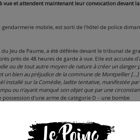
e à vue et attendent maintenant leur convocation devant la
 gendarmerie mobile, est sorti de l’hôtel de police dima
d du Jeu de Paume, a été déférée devant le tribunal de g
près près de 48 heures de garde à vue. Elle est accusée d’
cendie ou de tout autre moyen de nature à créer un danger 
t un bien au préjudice de la commune de Montpellier […]
l installé sur la Comédie, ladite tentative, manifestée par
mpu ou n’ayant manqué son objet que par une circonstan
de possession d’une arme de catégorie D – une bombe
 jaune (pour dissimulation du visage et participation à 
), elle a refusé la comparution immédiate. Elle sort do
ne obligation de trouver une formation ou un travail,