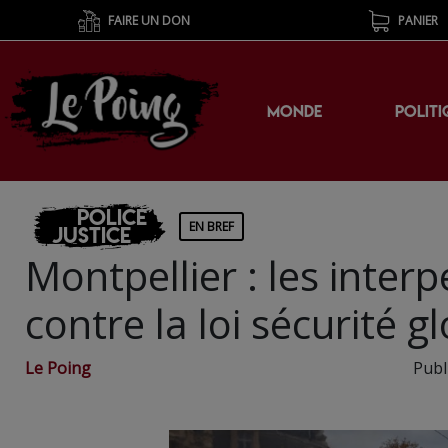
FAIRE UN DON
PANIER
MONDE
POLITI
Police
EN BREF
Justice
Montpellier : les inter
contre la loi sécurité 
Le Poing
Publ