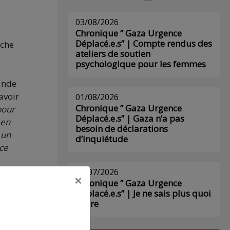
03/08/2026
Chronique ” Gaza Urgence
Déplacé.e.s” | Compte rendus des
nche
ateliers de soutien
psychologique pour les femmes
rande
avoir
01/08/2026
Chronique ” Gaza Urgence
pour
Déplacé.e.s” | Gaza n’a pas
 en
besoin de déclarations
 un
d’inquiétude
ce
29/07/2026
×
Chronique ” Gaza Urgence
Déplacé.e.s” | Je ne sais plus quoi
un
écrire
nc