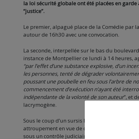
la loi sécurité globale ont été placées en gard
“justice”.
Le premier, alpagué place de la Comédie par la
autour de 16h30 avec une convocation.
La seconde, interpellée sur le bas du boulevar
instance de Montpellier ce lundi à 14 heures, a
“par l’effet d’une substance explosive, d’un in
les personnes, tenté de dégrader volontairemen
poussant une poubelle en feu sous l’arbre de noë
commencement d’exécution n’ayant été interro
indépendante de la volonté de son auteur
”, et 
lacrymogène.
Sous le coup d’un sursis lié au mouvement gilet
attroupement en vue de commettre des violences
sous un contrôle judiciaire strict, qui inclut u