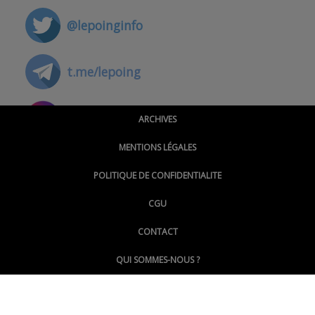
@lepoinginfo
t.me/lepoing
@montpellierpoinginfo
ARCHIVES
MENTIONS LÉGALES
@lepoinginfo.bsky.social
POLITIQUE DE CONFIDENTIALITE
CGU
@LePoingMontpellier
CONTACT
QUI SOMMES-NOUS ?