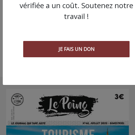
Montpellier :
vérifiée a un coût. Soutenez notre
rassemblement contr
travail !
sélection à la fac sur
de divergences entre
syndicats étudiants
JE FAIS UN DON