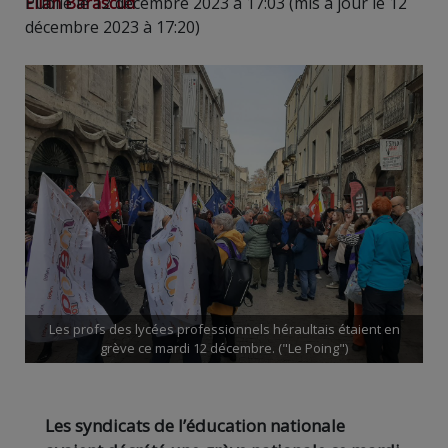
Elian Barascud
Publié le 12 décembre 2023 à 17:03 (mis à jour le 12
décembre 2023 à 17:20)
Les profs des lycées professionnels héraultais étaient en
grève ce mardi 12 décembre. ("Le Poing")
Les syndicats de l’éducation nationale