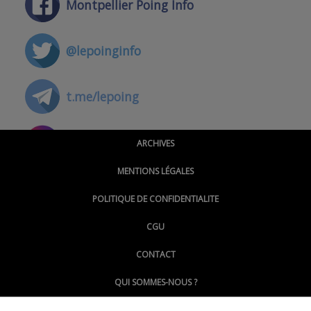
Montpellier Poing Info
@lepoinginfo
t.me/lepoing
@montpellierpoinginfo
ARCHIVES
MENTIONS LÉGALES
@lepoinginfo.bsky.social
POLITIQUE DE CONFIDENTIALITE
CGU
@LePoingMontpellier
CONTACT
QUI SOMMES-NOUS ?