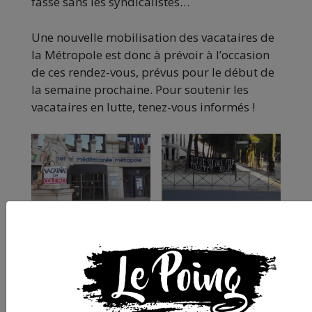
fasse sans les syndicalistes…
Une nouvelle mobilisation des vacataires de
la Métropole est donc à prévoir à l’occasion
de ces rendez-vous, prévus pour le début de
la semaine prochaine. Pour soutenir les
vacataires en lutte, tenez-vous informés !