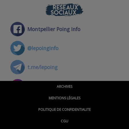
RÉSEAUX
SOCIAUX
Montpellier Poing Info
@lepoinginfo
t.me/lepoing
@montpellierpoinginfo
ARCHIVES
MENTIONS LÉGALES
@lepoinginfo.bsky.social
POLITIQUE DE CONFIDENTIALITE
CGU
@LePoingMontpellier