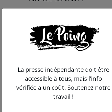
Commando de la fac 
La presse indépendante doit être
droit de Montpellier :
angles morts de la
accessible à tous, mais l’info
procédure
vérifiée a un coût. Soutenez notre
travail !