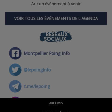
Aucun événement à venir
VOIR TOUS LES ÉVÉNEMENTS DE L'AGENDA
RÉSEAUX
SOCIAUX
Montpellier Poing Info
@lepoinginfo
t.me/lepoing
@montpellierpoinginfo
ARCHIVES