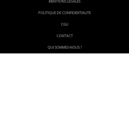
MENTIONS LÉGALES
@lepoinginfo.bsky.social
POLITIQUE DE CONFIDENTIALITE
CGU
@LePoingMontpellier
CONTACT
QUI SOMMES-NOUS ?