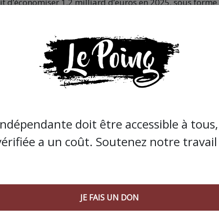
t d’économiser 1,2 milliard d’euros en 2025, sous forme
ire proposé par le gouvernement, visant une réduction 
 autres joyeusetés : la diminution de l’indemnisation des
re, sauf dans certains cas comme les maladies graves ou
la Garantie Individuelle de Pouvoir d’Achat (GIPA), le pas
rrêt maladie.
e le gouvernement Barnier s’est cassé les dents, sa tentat
sformant en motion de censure adoptée par une majorité de
indépendante doit être accessible à tous, 
rme sous la houlette de François Bayrou, seuls les synd
vérifiée a un coût. Soutenez notre travail 
poursuivre la mobilisation, pour une défense plus général
cheminot.es au sujet de l’avenir du frêt. Avec un succès
JE FAIS UN DON