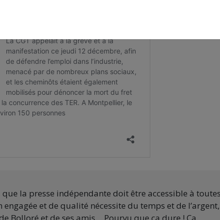
s que la presse indépendante doit être accessible à toute
 engagée et de qualité nécessite du temps et de l’argent,
de Bolloré et de ses amis… Pourvu que ça dure ! Ça