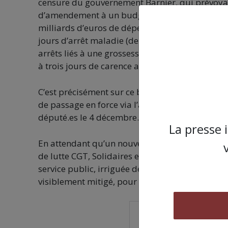
censure du gouvernement Barnier, qui prévoyai
d’amendement à un budget fortement austérita
milliards d’euros de dépenses publiques. Entre
jours d’arrêt maladie (de 100% à 90% du salai
arrêts liés à une grossesse), la suppression de 
à trois jours de carence au lieu d’un en cas d’a
C’est précisément sur ce budget, rejeté donc, qu
de passage en force via l’article 49.3 se tran
député.es le 4 décembre.
La presse 
En attendant qu’un nouveau gouvernement se fo
de lutte CGT, Solidaires et FSU ont décidé de 
service public, irriguée des préoccupations des 
visiblement mitigé, pour le moment.