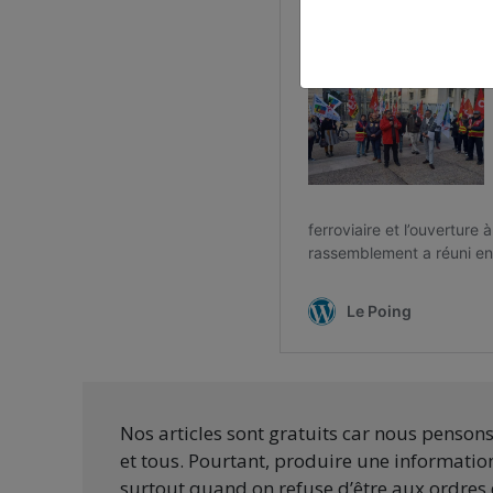
Nos articles sont gratuits car nous penson
et tous. Pourtant, produire une information
surtout quand on refuse d’être aux ordres 