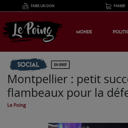
FAIRE UN DON
PANIER
MONDE
POLITI
Social
EN BREF
Montpellier : petit su
flambeaux pour la défe
Le Poing