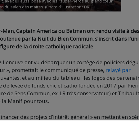
t, avait lui aussi posé avec les "super-héros au grand cœur"
n du salon des maires. (Photo d'illustration/ DR)
er-Man, Captain America ou Batman ont rendu visite à de
, soutenue par la Nuit du Bien Commun, s’inscrit dans l’un
 figure de la droite catholique radicale
illeneuve ont vu débarquer un cortège de policiers dégu
œur », promettait le communiqué de presse,
relayé par
uvantes, et au milieu du tableau : les logos des partenair
de levée de fonds chic et catho fondée en 2017 par Pierr
gure de Sens Commun, ex-LR très conservateur) et Thibaul
 la Manif pour tous.
inancer des projets d’intérêt général » en mettant en scè
itch. Officieusement, plusieurs enquêtes ont montré qu’e
ie conservatrice, où se croisent entrepreneurs catholique