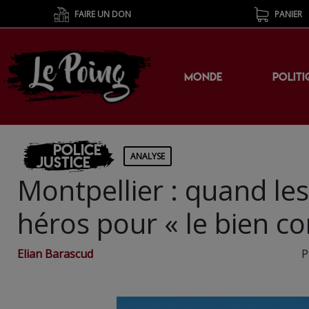
FAIRE UN DON
PANIER
MONDE
POLITI
Police
ANALYSE
Justice
Montpellier : quand les
héros pour « le bien 
Elian Barascud
P