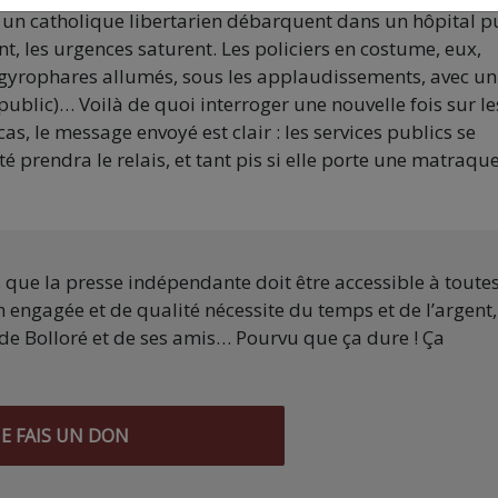
 un catholique libertarien débarquent dans un hôpital p
nt, les urgences saturent. Les policiers en costume, eux,
, gyrophares allumés, sous les applaudissements, avec un
 public)… Voilà de quoi interroger une nouvelle fois sur le
 cas, le message envoyé est clair : les services publics se
é prendra le relais, et tant pis si elle porte une matraque
s que la presse indépendante doit être accessible à toute
 engagée et de qualité nécessite du temps et de l’argent,
de Bolloré et de ses amis… Pourvu que ça dure ! Ça
JE FAIS UN DON