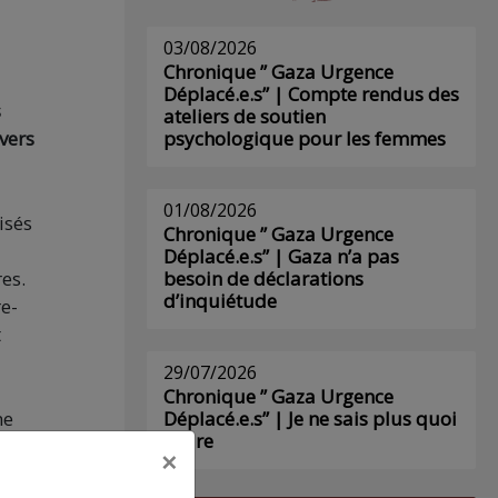
03/08/2026
Chronique ” Gaza Urgence
Déplacé.e.s” | Compte rendus des
s
ateliers de soutien
ivers
psychologique pour les femmes
01/08/2026
isés
Chronique ” Gaza Urgence
Déplacé.e.s” | Gaza n’a pas
es.
besoin de déclarations
d’inquiétude
e-
t
29/07/2026
Chronique ” Gaza Urgence
ne
Déplacé.e.s” | Je ne sais plus quoi
écrire
lle
×
s,