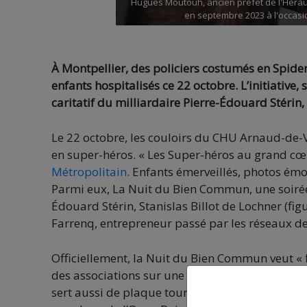
Hugues Moutouh, ancien préfet de l'Héraul
en septembre 2023 à l'occasio
À Montpellier, des policiers costumés en Spid
enfants hospitalisés ce 22 octobre. L’initiative
caritatif du milliardaire Pierre-Édouard Stérin,
Le 22 octobre, les couloirs du CHU Arnaud-de-V
en super-héros. « Les Super-héros au grand c
Métropolitain
. Enfants émerveillés, photos émo
Parmi eux, La Nuit du Bien Commun, une soirée 
Édouard Stérin, Stanislas Billot de Lochner (fi
Farrenq, entrepreneur passé par les réseaux de
Officiellement, la Nuit du Bien Commun veut « f
des associations sur une scène façon start-up p
sert aussi de plaque tournante à la philanthrop