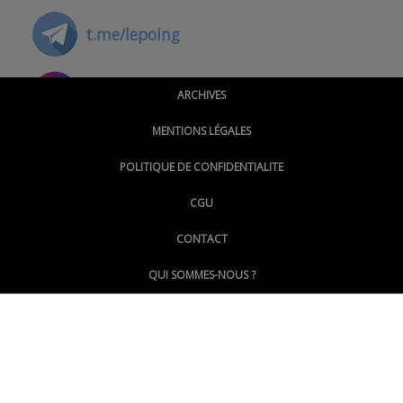
t.me/lepoing
@montpellierpoinginfo
ARCHIVES
MENTIONS LÉGALES
@lepoinginfo.bsky.social
POLITIQUE DE CONFIDENTIALITE
CGU
@LePoingMontpellier
CONTACT
QUI SOMMES-NOUS ?