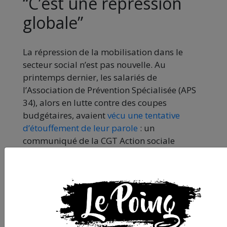
“C’est une répression
globale”
La répression de la mobilisation dans le
secteur social n’est pas nouvelle. Au
printemps dernier, les salariés de
l’Association de Prévention Spécialisée (APS
34), alors en lutte contre des coupes
budgétaires, avaient
vécu une tentative
d’étouffement de leur parole
: un
communiqué de la CGT Action sociale
Hérault, daté du 30 mars, évoquait une
directive prise par la direction de l’APS 34
indiquant que
“tout contact avec la presse
nécessite l’autorisation du Président (…) Sans
autorisation, le salarié commet une faute
professionnelle”. “Cela traduit une violence