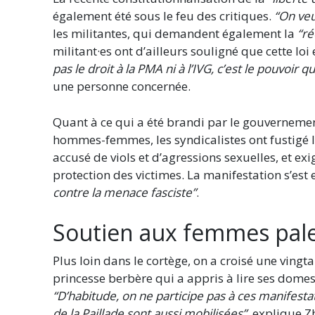
également été sous le feu des critiques.
“On veu
les militantes, qui demandent également la
“ré
militant·es ont d’ailleurs souligné que cette lo
pas le droit à la PMA ni à l’IVG, c’est le pouvoir 
une personne concernée.
Quant à ce qui a été brandi par le gouverne
hommes-femmes, les syndicalistes ont fustigé
accusé de viols et d’agressions sexuelles, et e
protection des victimes. La manifestation s’es
contre la menace fasciste”
.
Soutien aux femmes pale
Plus loin dans le cortège, on a croisé une ving
princesse berbère qui a appris à lire ses dome
“D’habitude, on ne participe pas à ces manifest
de la Paillade sont aussi mobilisées”
, explique Zh