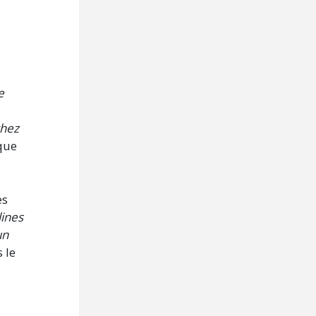
e
chez
 que
es
lines
un
 le