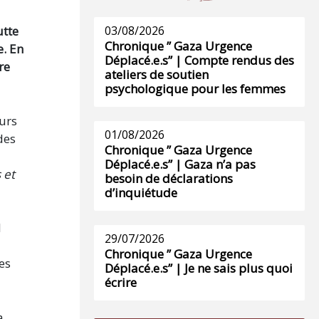
utte
03/08/2026
Chronique ” Gaza Urgence
e. En
Déplacé.e.s” | Compte rendus des
re
ateliers de soutien
psychologique pour les femmes
eurs
01/08/2026
des
Chronique ” Gaza Urgence
Déplacé.e.s” | Gaza n’a pas
 et
besoin de déclarations
d’inquiétude
l
29/07/2026
Chronique ” Gaza Urgence
es
Déplacé.e.s” | Je ne sais plus quoi
écrire
a