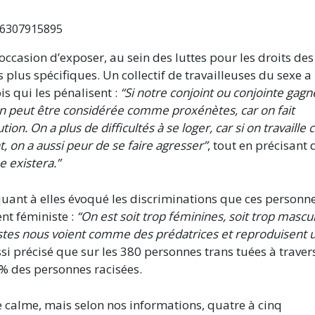
786307915895
’occasion d’exposer, au sein des luttes pour les droits des
lus spécifiques. Un collectif de travailleuses du sexe a
s qui les pénalisent :
“Si notre conjoint ou conjointe gagn
 on peut être considérée comme proxénètes, car on fait
on. On a plus de difficultés à se loger, car si on travaille 
, on a aussi peur de se faire agresser”
, tout en précisant
e existera.”
quant à elles évoqué les discriminations que ces personn
t féministe :
“On est soit trop féminines, soit trop mascu
istes nous voient comme des prédatrices et reproduisent 
si précisé que sur les 380 personnes trans tuées à travers
% des personnes racisées.
e calme, mais selon nos informations, quatre à cinq