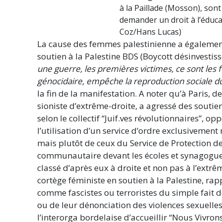
à la Paillade (Mosson), son
demander un droit à l’éduc
Coz/Hans Lucas)
La cause des femmes palestinienne a égalemen
soutien à la Palestine BDS (Boycott désinvestis
une guerre, les premières victimes, ce sont les 
génocidaire, empêche la reproduction sociale du
la fin de la manifestation. A noter qu’à Paris, 
sioniste d’extrême-droite, a agressé des soutien
selon le collectif “Juif.ves révolutionnaires”, o
l’utilisation d’un service d’ordre exclusivemen
mais plutôt de ceux du Service de Protection d
communautaire devant les écoles et synagogues 
classé d’après eux à droite et non pas à l’extr
cortège féministe en soutien à la Palestine, r
comme fascistes ou terroristes du simple fait de
ou de leur dénonciation des violences sexuell
l’interorga bordelaise d’accueillir “Nous Vivron