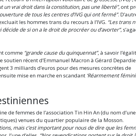
t un vrai droit dans la constitution, pas une liberté”
, ont p
ouverture de tous les centres d’IVG qui ont fermé”
. D’autr
i excluait les hommes trans du recours à l’IVG.
“Les trans n
qui décide de si on a le droit de procréer ou d’avorter”
, s’aga
ment comme
“grande cause du quinquennat”
, à savoir l’égali
 le soutien récent d’Emmanuel Macron à Gérard Depardie
xigent 3 milliards d’euros pour des mesures concrètes de
t ensuite mise en marche en scandant
‘Réarmement fémini
stiniennes
taine de femmes de l’association Tin Hin An (du nom d’une
stiques) venues du quartier populaire de la Mosson.
ations, mais c’est important pour nous de dire que les fe
or, l’une d’elles.
“Nos revendications portent sur le droit 