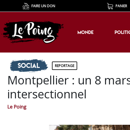
FAIRE UN DON
PANIER
MONDE
POLITI
MONDE
POLITI
Social
REPORTAGE
Montpellier : un 8 mars
intersectionnel
Le Poing