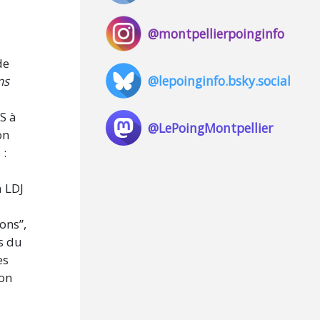
@montpellierpoinginfo
de
@lepoinginfo.bsky.social
ns
S à
@LePoingMontpellier
on
 :
a LDJ
ons”,
s du
es
ion