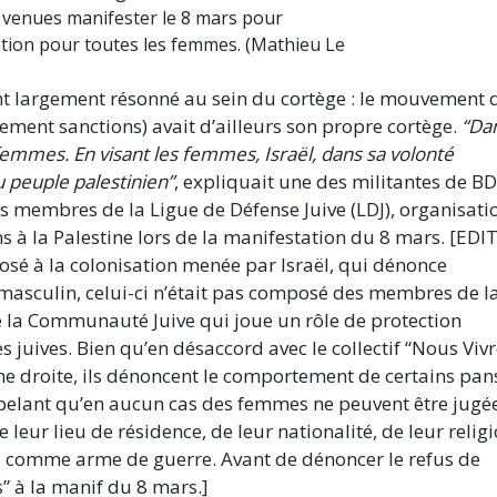
t venues manifester le 8 mars pour
ation pour toutes les femmes. (Mathieu Le
t largement résonné au sein du cortège : le mouvement 
sement sanctions) avait d’ailleurs son propre cortège.
“Da
femmes. En visant les femmes, Israël, dans sa volonté
 peuple palestinien”
, expliquait une des militantes de BD
des membres de la Ligue de Défense Juive (LDJ), organisati
s à la Palestine lors de la manifestation du 8 mars. [EDIT
pposé à la colonisation menée par Israël, qui dénonce
t masculin, celui-ci n’était pas composé des membres de l
e la Communauté Juive qui joue un rôle de protection
juives. Bien qu’en désaccord avec le collectif “Nous Vivr
ême droite, ils dénoncent le comportement de certains pan
appelant qu’en aucun cas des femmes ne peuvent être jugé
 leur lieu de résidence, de leur nationalité, de leur relig
es comme arme de guerre. Avant de dénoncer le refus de
s” à la manif du 8 mars.]