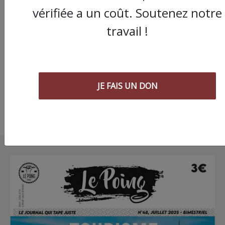
Droit à l’IVG : des
vérifiée a un coût. Soutenez notre
féministes de
Montpellier font ann
travail !
une réunion d’un
syndicat controversé
gynécologues
JE FAIS UN DON