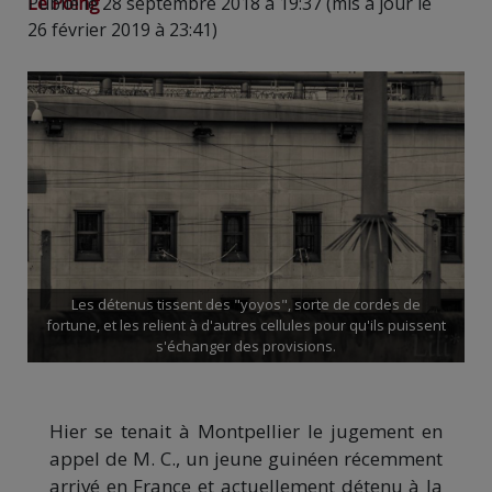
Le Poing
Publié le 28 septembre 2018 à 19:37 (mis à jour le
26 février 2019 à 23:41)
Les détenus tissent des "yoyos", sorte de cordes de
fortune, et les relient à d'autres cellules pour qu'ils puissent
s'échanger des provisions.
Hier se tenait à Montpellier le jugement en
appel de M. C., un jeune guinéen récemment
arrivé en France et actuellement détenu à la