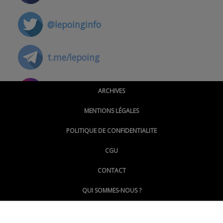
@lepoinginfo
t.me/lepoing
@montpellierpoinginfo
ARCHIVES
MENTIONS LÉGALES
@lepoinginfo.bsky.social
POLITIQUE DE CONFIDENTIALITE
CGU
@LePoingMontpellier
CONTACT
QUI SOMMES-NOUS ?