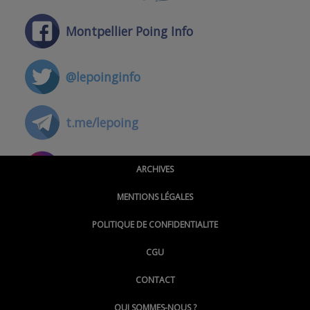
Montpellier Poing Info
@lepoinginfo
t.me/lepoing
@montpellierpoinginfo
ARCHIVES
MENTIONS LÉGALES
@lepoinginfo.bsky.social
POLITIQUE DE CONFIDENTIALITE
CGU
@LePoingMontpellier
CONTACT
QUI SOMMES-NOUS ?