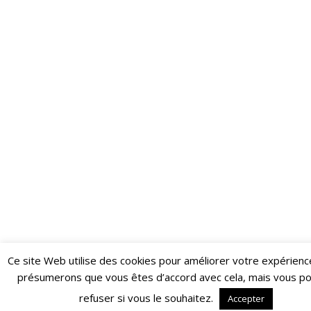
Ce site Web utilise des cookies pour améliorer votre expérienc
Restez informé·e des dernières actualités du Poing !
présumerons que vous êtes d’accord avec cela, mais vous p
ABONNEZ-VOUS À LA NEWSLETTER
refuser si vous le souhaitez.
Accepter