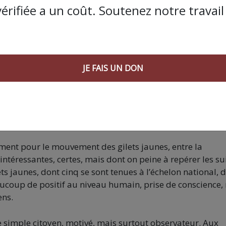
vérifiée a un coût. Soutenez notre travail 
 sociaux me semble l’acquis principal, avec cette capaci
se fulgurante. Cela va évidemment de pair avec la prise d’
surer l’étendue des violences.
JE FAIS UN DON
nt de contrer cela, mais on trouve toujours des parades.
iens-tu des ratages, des échecs, des limites, qui devraien
s des luttes, ou, autrement, d’envisager ta vie ?
ement pour le mouvement des gilets jaunes, entre la
ntéressantes, certes, mais dont on peine à repérer les su
 jaunes, dont cinq se sont tenues à l’échelon national, 
coup de positif au niveau humain, prise de conscience,
ens.
e simple citoyen, motivé, mais surtout observateur. Aux