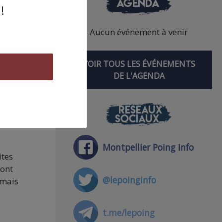
AGENDA
!
té de
Aucun événement à venir
image
VOIR TOUS LES ÉVÉNEMENTS
DE L'AGENDA
t
RÉSEAUX
SOCIAUX
Montpellier Poing Info
ites
dont
@lepoinginfo
 mais
t.me/lepoing