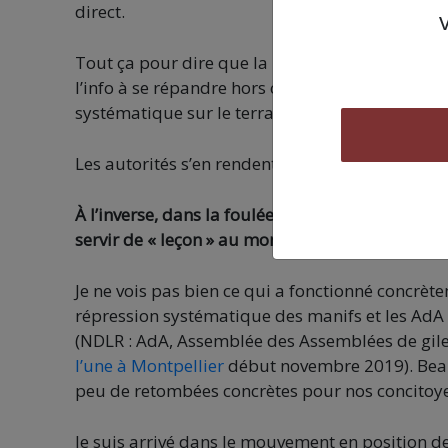
direct.
Tout ça pour dire que la puissance des réseaux
l’info à se répandre hors contrôle, à une vites
systématique sur le terrain, qui a permis de me
Les autorités s’en rendent bien compte et tente
À l’inverse, dans la foulée de ce mouvement, ret
servir de « leçon » au moment de poursuivre dan
Je ne vois pas bien ce qui a fonctionné concrèt
répression systématique des manifs et les AdA i
(NDLR : AdA, Assemblée des Assemblées de gilets
l’une à Montpellier
début novembre 2019). Beau
peu de retombées concrètes pour nos concitoy
Je suis arrivé dans le mouvement en position d