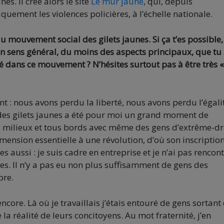
es. Il crée alors le site
Le mur jaune
, qui, depuis
uement les violences policières, à l’échelle nationale.
 au mouvement social des gilets jaunes. Si ça t’es possible,
un sens général, du moins des aspects principaux, que tu
é dans ce mouvement ? N’hésites surtout pas à être très «
: nous avons perdu la liberté, nous avons perdu l’égali
 des gilets jaunes a été pour moi un grand moment de
us milieux et tous bords avec même des gens d’extrême-dr
imension essentielle à une révolution, d’où son inscriptio
es aussi : je suis cadre en entreprise et je n’ai pas rencon
es. Il n’y a pas eu non plus suffisamment de gens des
bre.
 encore. Là où je travaillais j’étais entouré de gens sortant
 réalité de leurs concitoyens. Au mot fraternité, j’en