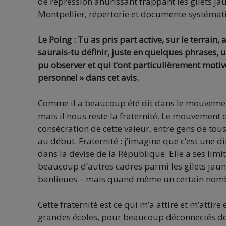
de répression ahurissant frappant les gilets jaun
Montpellier, répertorie et documente systématiq
Le Poing : Tu as pris part active, sur le terrain,
saurais-tu définir, juste en quelques phrases, 
pu observer et qui t’ont particulièrement motiv
personnel » dans cet avis.
Comme il a beaucoup été dit dans le mouvement 
mais il nous reste la fraternité. Le mouvement
consécration de cette valeur, entre gens de to
au début. Fraternité : j’imagine que c’est une d
dans la devise de la République. Elle a ses limit
beaucoup d’autres cadres parmi les gilets jaun
banlieues – mais quand même un certain nom
Cette fraternité est ce qui m’a attiré et m’attire
grandes écoles, pour beaucoup déconnectés de la