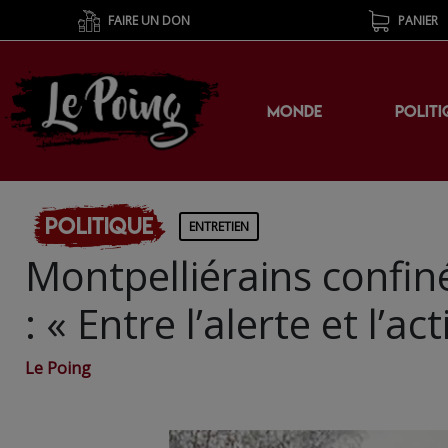
FAIRE UN DON
PANIER
MONDE
POLITI
Politique
ENTRETIEN
Montpelliérains confiné
: « Entre l’alerte et l’a
Le Poing