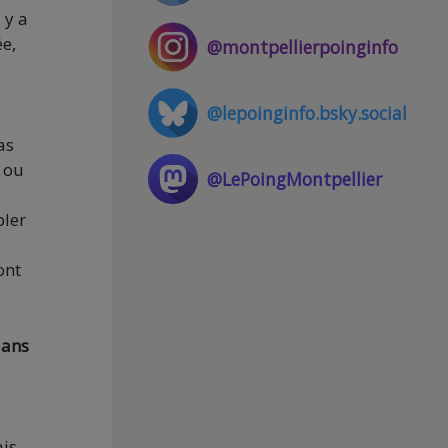
 y a
ée,
@montpellierpoinginfo
@lepoinginfo.bsky.social
as
s ou
@LePoingMontpellier
bler
ont
dans
ais