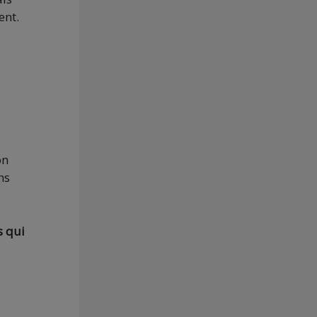
ent.
on
ns
s qui