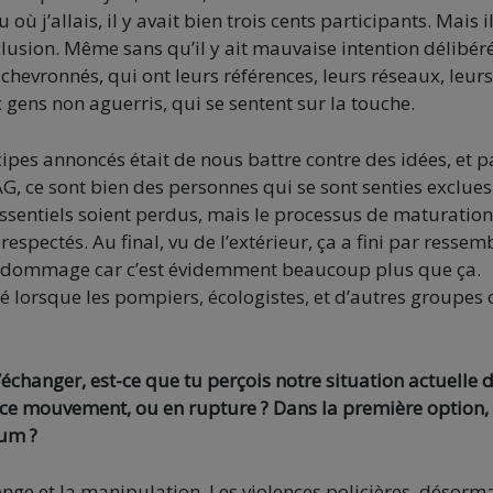
j’allais, il y avait bien trois cents participants. Mais il
lusion. Même sans qu’il y ait mauvaise intention délibér
 chevronnés, qui ont leurs références, leurs réseaux, leurs
x gens non aguerris, qui se sentent sur la touche.
cipes annoncés était de nous battre contre des idées, et p
 AG, ce sont bien des personnes qui se sont senties exclue
 essentiels soient perdus, mais le processus de maturation
espectés. Au final, vu de l’extérieur, ça a fini par ressem
est dommage car c’est évidemment beaucoup plus que ça.
lorsque les pompiers, écologistes, et d’autres groupes 
’échanger, est-ce que tu perçois notre situation actuelle 
ce mouvement, ou en rupture ? Dans la première option,
uum ?
nge et la manipulation. Les violences policières, désorm