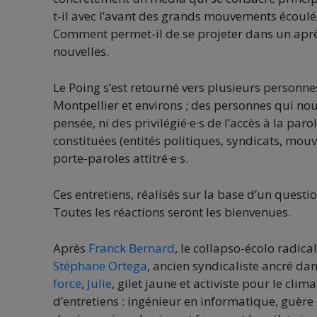
t-il avec l’avant des grands mouvements écoulés 
Comment permet-il de se projeter dans un après
nouvelles.
Le Poing s’est retourné vers plusieurs personnes
Montpellier et environs ; des personnes qui nour
pensée, ni des privilégié·e·s de l’accès à la pa
constituées (entités politiques, syndicats, mouve
porte-paroles attitré·e·s.
Ces entretiens, réalisés sur la base d’un questio
Toutes les réactions seront les bienvenues.
Après
Franck Bernard
, le collapso-écolo radica
Stéphane Ortega
, ancien syndicaliste ancré da
force
,
Julie
, gilet jaune et activiste pour le cli
d’entretiens : ingénieur en informatique, guère