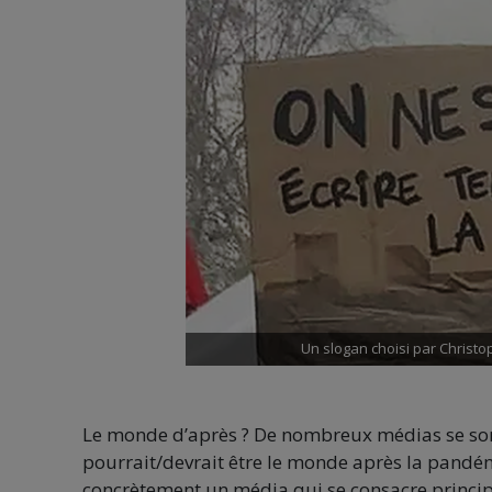
Un slogan choisi par Christo
Le monde d’après ? De nombreux médias se son
pourrait/devrait être le monde après la pandémi
concrètement un média qui se consacre princip