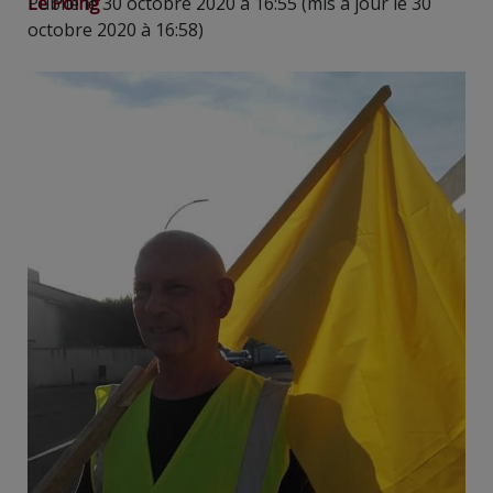
Le Poing
Publié le 30 octobre 2020 à 16:55 (mis à jour le 30
octobre 2020 à 16:58)