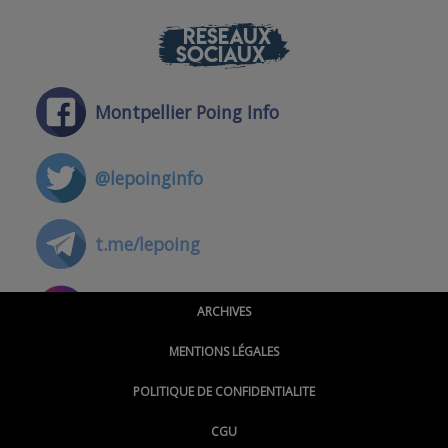
RÉSEAUX
SOCIAUX
Montpellier Poing Info
@lepoinginfo
t.me/lepoing
@montpellierpoinginfo
ARCHIVES
MENTIONS LÉGALES
@lepoinginfo.bsky.social
POLITIQUE DE CONFIDENTIALITE
CGU
@LePoingMontpellier