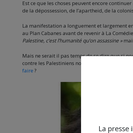
Est ce que les choses peuvent encore continue
de la dépossession, de l’apartheid, de la colon
La manifestation a longuement et largement env
au Plan Cabanes avant de revenir à La Comédi
Palestine, c’est l’humanité qu’on assassine »
mai
Mais ne serait il pas temps de se dire que si n
contre les Palestiniens nous pouvons répondre
faire
?
La presse 