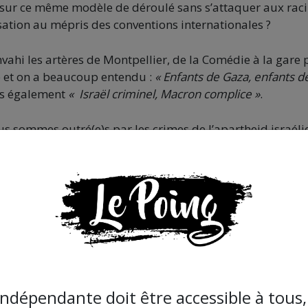
r sur ce même modèle de déroulé sans s’attaquer aux rac
isation au mépris des conventions internationales ?
ahi les artères de Montpellier, de la Comédie à la gare 
e et on a beaucoup entendu :
« Enfants de Gaza, enfants d
s également
« Israël criminel, Macron complice »
.
ous sommes outré(e)s par les crimes de l’apartheid israéli
 à l’appel de BDS qui propose
5 choses que nous pouvon
indépendante doit être accessible à tous, 