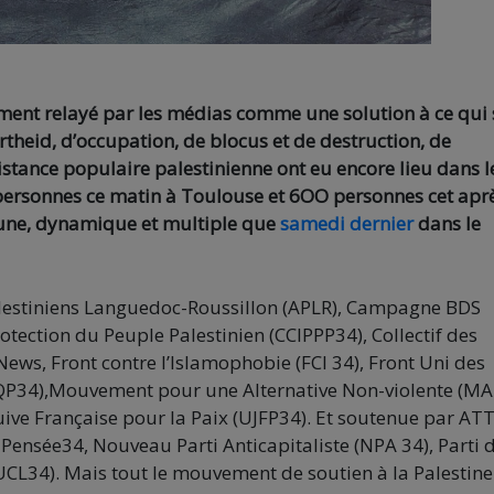
gement relayé par les médias comme une solution à ce qui 
theid, d’occupation, de blocus et de destruction, de
stance populaire palestinienne ont eu encore lieu dans l
 personnes ce matin à Toulouse et 6OO personnes cet aprè
eune, dynamique et multiple que
samedi dernier
dans le
alestiniens Languedoc-Roussillon (APLR), Campagne BDS
tection du Peuple Palestinien (CCIPPP34), Collectif des
ws, Front contre l’Islamophobie (FCI 34), Front Uni des
IQP34),Mouvement pour une Alternative Non-violente (MA
Juive Française pour la Paix (UJFP34). Et soutenue par AT
Pensée34, Nouveau Parti Anticapitaliste (NPA 34), Parti 
CL34). Mais tout le mouvement de soutien à la Palestine