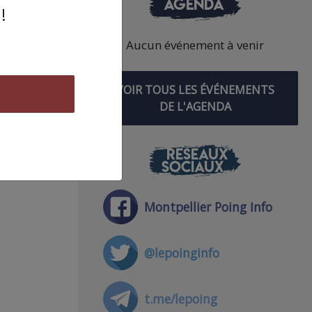
AGENDA
!
Aucun événement à venir
VOIR TOUS LES ÉVÉNEMENTS
DE L'AGENDA
RÉSEAUX
SOCIAUX
Montpellier Poing Info
@lepoinginfo
t.me/lepoing