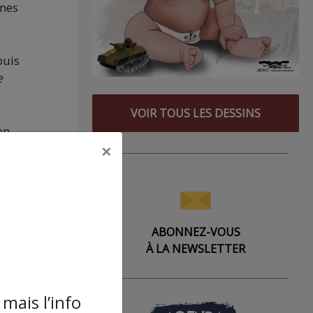
ines
puis
e
VOIR TOUS LES DESSINS
en
×
s
ABONNEZ-VOUS
À LA NEWSLETTER
mais l’info