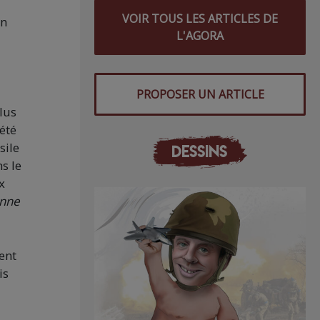
VOIR TOUS LES ARTICLES DE
Un
L'AGORA
PROPOSER UN ARTICLE
lus
été
sile
DESSINS
s le
x
enne
ent
is