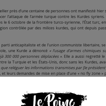
llier près d’une centaine de personnes ont manifesté hier s
er l’attaque de l’armée turque contre les Kurdes syriens.
s le 6 octobre de la frontière turco-syrienne, l’État turc, e
égion contrôlée par des milices kurdes, qui ont depuis pas
rti anticapitaliste et de l’union communiste libertaire, se
parole, une Kurde a dénoncé
« l’usage d’armes chimiques su
éjà 300 000 personnes déplacées »
. Elle a aussi regretté l
tre la Turquie et les États-Unis, donc sans les Kurdes, ava
 que reléguer les informations transmises par [le président 
, et leurs demandes de mise en place d’une « no fly zone » p
 les bombardements turcs restent lettre morte. Le c
 nouveau rassemblement vendredi prochain à 18h30 au Peyr
s que la presse indépendante doit être accessible à toute