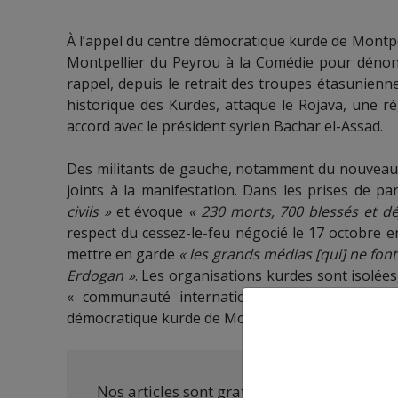
À l’appel du centre démocratique kurde de Montpe
Montpellier du Peyrou à la Comédie pour dénonc
rappel, depuis le retrait des troupes étasunienne
historique des Kurdes, attaque le Rojava, une r
accord avec le président syrien Bachar el-Assad.
Des militants de gauche, notamment du nouveau pa
joints à la manifestation. Dans les prises de 
civils »
et évoque
« 230 morts, 700 blessés et d
respect du cessez-le-feu négocié le 17 octobre en
mettre en garde
« les grands médias [qui] ne font
Erdogan »
. Les organisations kurdes sont isolées
« communauté internationale » pour empêcher
démocratique kurde de Montpellier appelle à un
Nos articles sont gratuits car nous penson