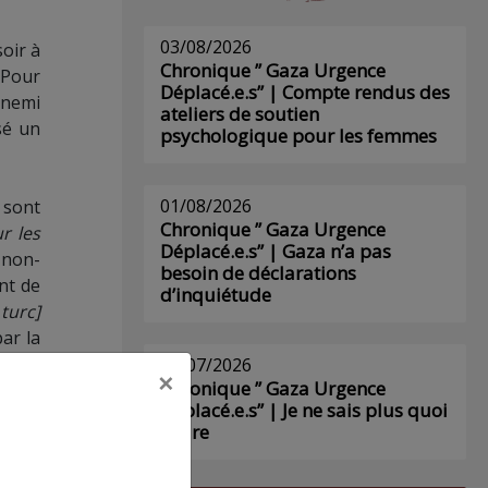
03/08/2026
oir à
Chronique ” Gaza Urgence
 Pour
Déplacé.e.s” | Compte rendus des
nnemi
ateliers de soutien
sé un
psychologique pour les femmes
01/08/2026
 sont
Chronique ” Gaza Urgence
r les
Déplacé.e.s” | Gaza n’a pas
e non-
besoin de déclarations
nt de
d’inquiétude
turc]
ar la
entre
29/07/2026
×
Chronique ” Gaza Urgence
ou.
Déplacé.e.s” | Je ne sais plus quoi
écrire
s