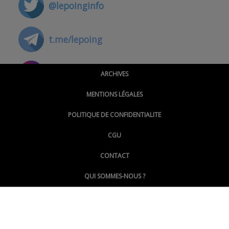
@lepoinginfo
t.me/lepoing
@montpellierpoinginfo
ARCHIVES
MENTIONS LÉGALES
@lepoinginfo.bsky.social
POLITIQUE DE CONFIDENTIALITE
CGU
@LePoingMontpellier
CONTACT
QUI SOMMES-NOUS ?