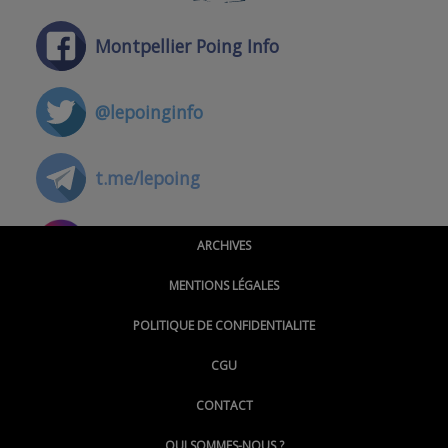
Montpellier Poing Info
@lepoinginfo
t.me/lepoing
@montpellierpoinginfo
ARCHIVES
MENTIONS LÉGALES
@lepoinginfo.bsky.social
POLITIQUE DE CONFIDENTIALITE
CGU
@LePoingMontpellier
CONTACT
QUI SOMMES-NOUS ?