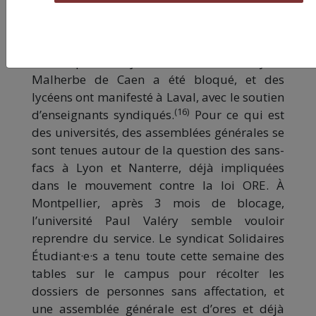
Vers un nouveau printemps étudiant ?
Dès les premiers jours de la rentrée, le lycée
Malherbe de Caen a été bloqué, et des
lycéens ont manifesté à Laval, avec le soutien
(16)
d’enseignants syndiqués.
Pour ce qui est
des universités, des assemblées générales se
sont tenues autour de la question des sans-
facs à Lyon et Nanterre, déjà impliquées
dans le mouvement contre la loi ORE. À
Montpellier, après 3 mois de blocage,
l’université Paul Valéry semble vouloir
reprendre du service. Le syndicat Solidaires
Étudiant·e·s a tenu toute cette semaine des
tables sur le campus pour récolter les
dossiers de personnes sans affectation, et
une assemblée générale est d’ores et déjà