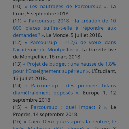
(10)
« Les naufragés de Parcoursup »
, La
Croix, 5 septembre 2018.
(11)
« Parcoursup 2018 : la création de 10
000 places suffira-t-elle à répondre aux
demandes ? »
, Le Monde, 5 juillet 2018.
(12)
« Parcoursup : +12,6 de vœux dans
l’académie de Montpellier »
, La Gazette live
de Montpellier, 16 mars 2018.
(13)
« Projet de budget : une hausse de 1,8%
pour l’Enseignement supérieur »
, L’Étudiant,
13 juillet 2018.
(14)
« Parcoursup : des premiers bilans
diamétralement opposés »
, Europe 1, 12
septembre 2018.
(15)
« Parcoursup : quel impact ? »
, Le
Progrès, 14 septembre 2018.
(16)
« Caen: Deux jours après la rentrée, le
lycée Malherbe déjà bloqué »
, France 3