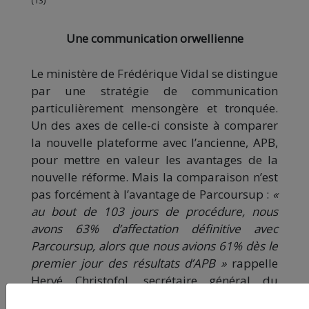
Une communication orwellienne
Le ministère de Frédérique Vidal se distingue
par une stratégie de communication
particulièrement mensongère et tronquée.
Un des axes de celle-ci consiste à comparer
la nouvelle plateforme avec l’ancienne, APB,
pour mettre en valeur les avantages de la
nouvelle réforme. Mais la comparaison n’est
pas forcément à l’avantage de Parcoursup :
«
au bout de 103 jours de procédure, nous
avons 63% d’affectation définitive avec
Parcoursup, alors que nous avions 61% dès le
premier jour des résultats d’APB »
rappelle
Hervé Christofol, secrétaire général du
syndicat national de l’enseignement