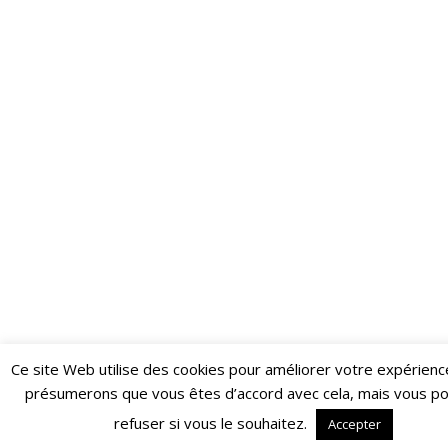
Ce site Web utilise des cookies pour améliorer votre expérienc
Restez informé·e des dernières actualités du Poing !
présumerons que vous êtes d’accord avec cela, mais vous p
ABONNEZ-VOUS À LA NEWSLETTER
refuser si vous le souhaitez.
Accepter