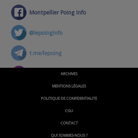
Montpellier Poing Info
@lepoinginfo
t.me/lepoing
@montpellierpoinginfo
ARCHIVES
MENTIONS LÉGALES
@lepoinginfo.bsky.social
POLITIQUE DE CONFIDENTIALITE
CGU
@LePoingMontpellier
CONTACT
QUI SOMMES-NOUS ?