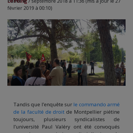
Le Poing
Publié le 7 septembre 2018 à 11:36 (mis à jour le 27
février 2019 à 00:10)
Tandis que l’enquête sur
le commando armé
de la faculté de droit
de Montpellier piétine
toujours, plusieurs syndicalistes de
l’université Paul Valéry ont été convoqués