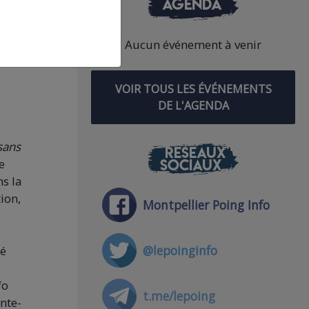
AGENDA
nts
Aucun événement à venir
ne
VOIR TOUS LES ÉVÉNEMENTS
DE L'AGENDA
sans
RÉSEAUX
SOCIAUX
e
s la
ion,
Montpellier Poing Info
@lepoinginfo
té
fo
t.me/lepoing
nte-