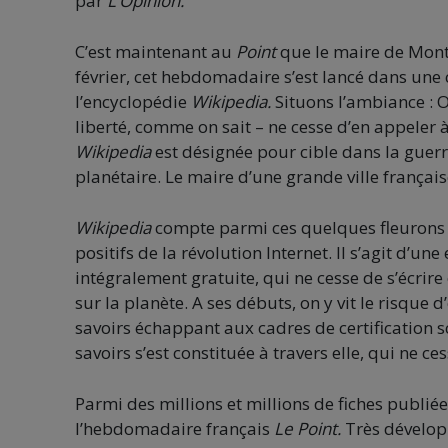
par
L’Opinion.
C’est maintenant au
Point
que le maire de Mont
février, cet hebdomadaire s’est lancé dans une
l’encyclopédie
Wikip
e
dia.
Situons l’ambiance : O
liberté, comme on sait – ne cesse d’en appeler à 
Wikipedia
est désignée pour cible dans la guerr
planétaire. Le maire d’une grande ville français
Wikipedia
compte parmi ces quelques fleurons m
positifs de la révolution Internet. Il s’agit d’u
intégralement gratuite, qui ne cesse de s’écrire 
sur la planète. A ses débuts, on y vit le risque 
savoirs échappant aux cadres de certification
savoirs s’est constituée à travers elle, qui ne c
Parmi des millions et millions de fiches publiée
l’hebdomadaire français
Le Point.
Très développ