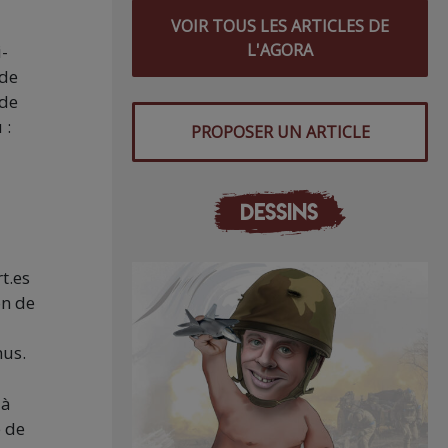
VOIR TOUS LES ARTICLES DE
L'AGORA
-
 de
 de
 :
PROPOSER UN ARTICLE
DESSINS
t.es
on de
nus.
 à
e de