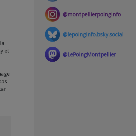
-
@montpellierpoinginfo
@lepoinginfo.bsky.social
la
y et
@LePoingMontpellier
image
 pas
tar
s