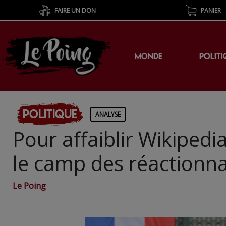
FAIRE UN DON
PANIER
MONDE
POLITI
Politique
ANALYSE
Pour affaiblir Wikiped
le camp des réactionna
Le Poing