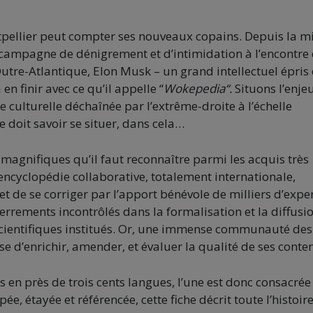
pellier peut compter ses nouveaux copains. Depuis la mi
 campagne de dénigrement et d’intimidation à l’encontre
utre-Atlantique, Elon Musk – un grand intellectuel épris
en finir avec ce qu’il appelle “
Wokepedia
“.
Situons l’enjeu
e culturelle déchaînée par l’extrême-droite à l’échelle
e doit savoir se situer, dans cela…
agnifiques qu’il faut reconnaître parmi les acquis très
ne encyclopédie collaborative, totalement internationale,
et de se corriger par l’apport bénévole de milliers d’exper
d’errements incontrôlés dans la formalisation et la diffusi
 scientifiques institués. Or, une immense communauté des
esse d’enrichir, amender, et évaluer la qualité de ses conte
s en près de trois cents langues, l’une est donc consacrée
ée, étayée et référencée, cette fiche décrit toute l’histoir