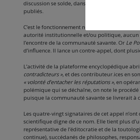
discussion se solde, dans les plus brefs délais, 
publiés.
C’est le fonctionnement normal du débat intelle
autorité institutionnelle et/ou politique, aucun
l’encontre de la communauté savante. Or
Le Po
d’influence. Il lance un contre-appel, dont plusi
L’activité de la plateforme encyclopédique abri
contradicteurs »,
et des contributeur.ices en s
« volonté d’entacher les réputations »,
en opéran
polémique qui se déchaîne, on note le procédé 
puisque la communauté savante se livrerait à de
Les quatre-vingt signataires de cet appel n’o
scientifique digne de ce nom. Elle tient plus d’u
représentative de l’éditocratie et de la toutologi
continue), succédanés de philosophes, responsa