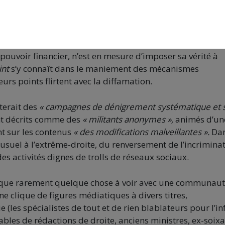
par l’apport de corrections, voire par le retrait des éléme
ctuel, dans cette encyclopédie libre et plurielle, où aucu
 pouvoir financier, n’est en mesure d’imposer sa vérité à
int
s’y connaît dans le maniement des mécanismes
eurs points flirtent avec la diffamation.
terait des
« campagnes de dénigrement systématique et 
ont décrits comme des
« militants anonymes »,
animés d’un
t sur les contenus
« des modifications malveillantes ».
Dan
usuel à l’extrême-droite, du renversement de l’incriminat
s activités dignes de trolls de réseaux sociaux.
nt que rarement quelque chose à voir avec une communau
ne clique de figures médiatiques à divers titres,
e (les spécialistes de tout et de rien blablateurs pour l’in
bles de rédactions de droite, anciens ministres, ex-soixa