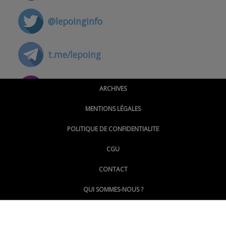
@lepoinginfo
t.me/lepoing
@montpellierpoinginfo
ARCHIVES
MENTIONS LÉGALES
@lepoinginfo.bsky.social
POLITIQUE DE CONFIDENTIALITE
CGU
@LePoingMontpellier
CONTACT
QUI SOMMES-NOUS ?