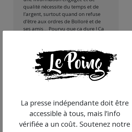
qualité nécessite du temps et de
l’argent, surtout quand on refuse
d’être aux ordres de Bolloré et de
ses amis… Pourvu que ça dure ! Ça
tombe bien, ça ne tient qu’à vous :
JE FAIS UN DON
Partager
La presse indépendante doit être
cet article :
accessible à tous, mais l’info
vérifiée a un coût. Soutenez notre