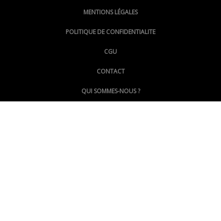
MENTIONS LÉGALES
@lepoinginfo.bsky.social
POLITIQUE DE CONFIDENTIALITE
CGU
@LePoingMontpellier
CONTACT
QUI SOMMES-NOUS ?