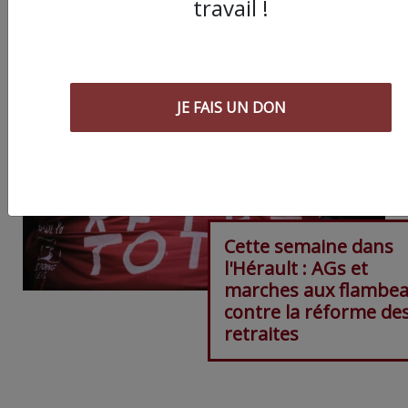
travail !
ARTICLE SUIVANT :
JE FAIS UN DON
Cette semaine dans
l'Hérault : AGs et
marches aux flambe
contre la réforme de
retraites