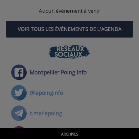
Aucun événement à venir
VOIR TOUS LES ÉVÉNEMENTS DE L'AGENDA
RÉSEAUX
SOCIAUX
Montpellier Poing Info
@lepoinginfo
t.me/lepoing
@montpellierpoinginfo
ARCHIVES