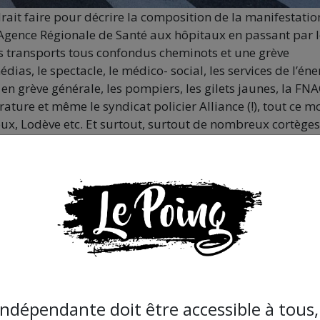
udrait faire pour décrire la composition de la manifestatio
 l’Agence Régionale de Santé aux hôpitaux en passant par 
les transports tous confondus cheminots et une grève
dias, le spectacle, le médico- social, les services de l’éne
i en grève générale, les pompiers, les gilets jaunes, la FNA
rature et même le syndicat policier Alliance (!), tout ce 
ux, Lodève etc. Et surtout, surtout de nombreux cortèges
t Universitaire de Montpellier se distinguait par sa
traite avant l’arthrose »
! La manifestation qui mettait
longueur, d’Antigone à la gare, au Peyrou, au boulevard 
r moments assez plan-plan, ou et animé à d’autres endroit
ations politiques étaient de sortie également, de LO à LFI,
dre plus que d’actualité : « C
hangeons le système pas le
indépendante doit être accessible à tous, 