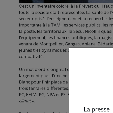
C’est un inventaire coloré, à la Prévert qu’il fa
toute la société était représentée. La santé de
secteur privé, l’enseignement et la recherche, 
importante à la TAM, les services publics, les mé
la poste, les territoriaux, la Sécu, Nicollin quas
l’équipement, les finances publiques, la magist
venant de Montpellier, Ganges, Aniane, Bédarie
jeunes très dynamiques où le Syndicat de Comba
combativité.
Un mot d’ordre original dans le cortège : «
la re
largement plus d’une heure à s’écouler sur sa 
Blanc pour finir place de la Comédie, était pa
trois fanfares différentes. Les partis et organis
PC, EELV, PG, NPA et PS. Soulignons un mot d’or
climat
».
La presse 