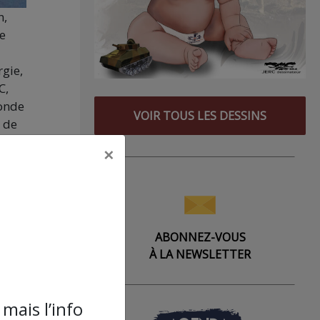
n,
le
rgie,
C,
monde
VOIR TOUS LES DESSINS
 de
×
Louis
s par
ABONNEZ-VOUS
 au
À LA NEWSLETTER
mais l’info