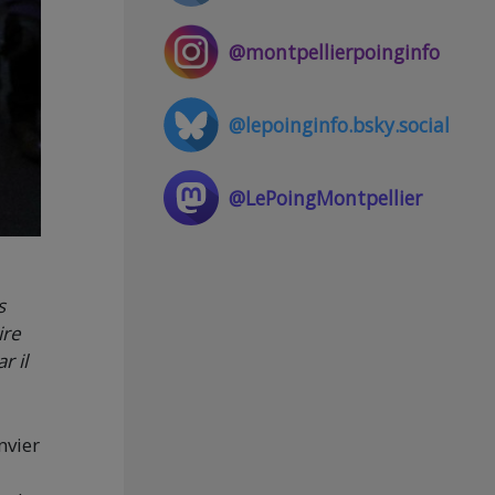
@montpellierpoinginfo
@lepoinginfo.bsky.social
@LePoingMontpellier
s
ire
r il
nvier