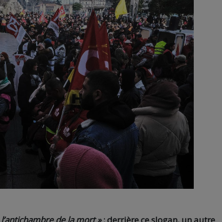
n l’antichambre de la mort »
: derrière ce slogan, un autre