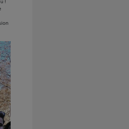
u !
e
sion