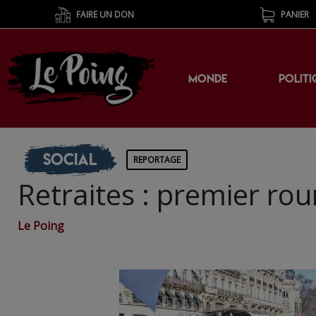
FAIRE UN DON
PANIER
MONDE
POLITI
Social
REPORTAGE
Retraites : premier rou
Le Poing