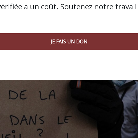
icale a pris la parole pour réaffirmer que cette réforme
vérifiée a un coût. Soutenez notre travail 
ni négociable retrait, retrait de cette réforme », « ni un jou
JE FAIS UN DON