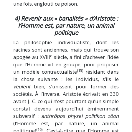
une fois, englouti ce poison.
4) Revenir aux « banalités » d’Aristote :
l’Homme est, par nature, un animal
politique
La philosophie individualiste, dont les
racines sont anciennes, mais qui trouve son
e
apogée au XVIII
siècle, a fini d’achever l’idée
que l’Homme vit en groupe, pour proposer
(15)
un modèle contractualiste
résidant dans
la chose suivante : les individus, s’ils le
veulent
bien, s’unissent pour former des
sociétés. À l’inverse, Aristote écrivait en 330
avant J.-C. ce qui n’est pourtant qu’un simple
constat devenu aujourd’hui éminemment
subversif :
anthrōpos physei politikon zōon
(l’Homme est, par nature, un animal
(16)
politique)
. C’est-à-dire que l’Homme est