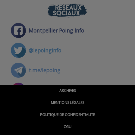
RÉSEAUX
SOCIAUX
Montpellier Poing Info
@lepoinginfo
t.me/lepoing
@montpellierpoinginfo
ARCHIVES
MENTIONS LÉGALES
@lepoinginfo.bsky.social
POLITIQUE DE CONFIDENTIALITE
CGU
@LePoingMontpellier