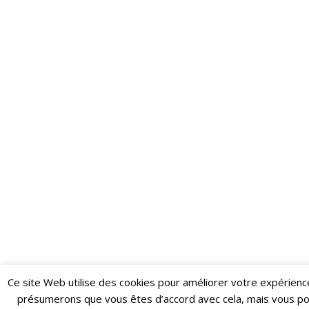
Ce site Web utilise des cookies pour améliorer votre expérienc
Restez informé·e des dernières actualités du Poing !
présumerons que vous êtes d’accord avec cela, mais vous p