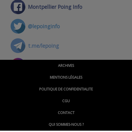
Montpellier Poing Info
@lepoinginfo
t.me/lepoing
@montpellierpoinginfo
ARCHIVES
MENTIONS LÉGALES
@lepoinginfo.bsky.social
POLITIQUE DE CONFIDENTIALITE
CGU
@LePoingMontpellier
CONTACT
QUI SOMMES-NOUS ?