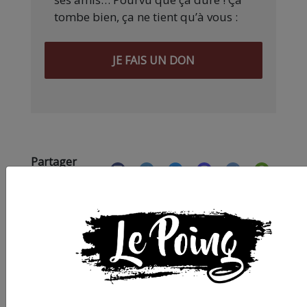
tombe bien, ça ne tient qu’à vous :
JE FAIS UN DON
Partager
cet article :
ARTICLE SUIVANT :