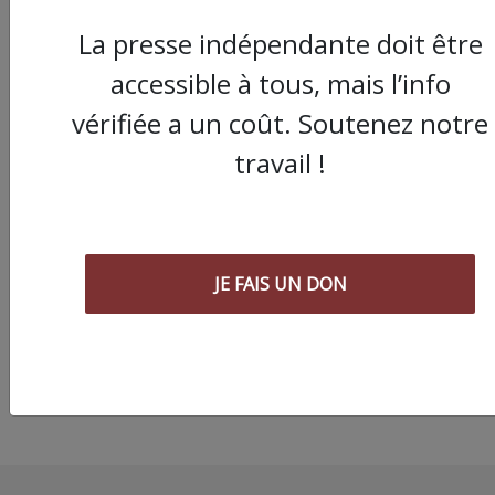
La presse indépendante doit être
accessible à tous, mais l’info
vérifiée a un coût. Soutenez notre
travail !
Montpellier : après u
arrestation arbitraire
une garde à vue de 2
l'issue de la manif du
janvier, il témoigne |
JE FAIS UN DON
Vidéo