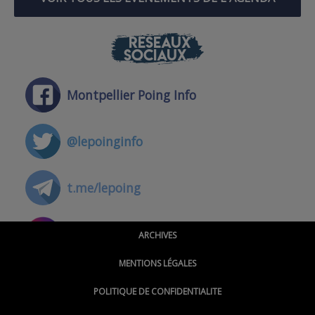
RÉSEAUX
SOCIAUX
Montpellier Poing Info
@lepoinginfo
t.me/lepoing
@montpellierpoinginfo
ARCHIVES
MENTIONS LÉGALES
@lepoinginfo.bsky.social
POLITIQUE DE CONFIDENTIALITE