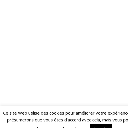
Ce site Web utilise des cookies pour améliorer votre expérienc
Restez informé·e des dernières actualités du Poing !
présumerons que vous êtes d’accord avec cela, mais vous p
ABONNEZ-VOUS À LA NEWSLETTER