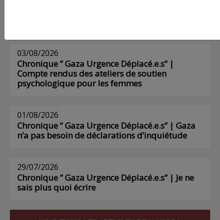
AGORA
03/08/2026
Chronique ” Gaza Urgence Déplacé.e.s” |
Compte rendus des ateliers de soutien
psychologique pour les femmes
01/08/2026
Chronique ” Gaza Urgence Déplacé.e.s” | Gaza
n’a pas besoin de déclarations d’inquiétude
29/07/2026
Chronique ” Gaza Urgence Déplacé.e.s” | Je ne
sais plus quoi écrire