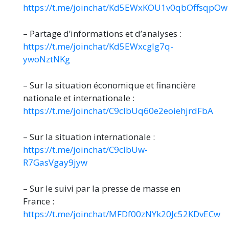
https://t.me/joinchat/Kd5EWxKOU1v0qbOffsqpOw
– Partage d’informations et d’analyses :
https://t.me/joinchat/Kd5EWxcglg7q-
ywoNztNKg
– Sur la situation économique et financière
nationale et internationale :
https://t.me/joinchat/C9clbUq60e2eoiehjrdFbA
– Sur la situation internationale :
https://t.me/joinchat/C9clbUw-
R7GasVgay9jyw
– Sur le suivi par la presse de masse en
France :
https://t.me/joinchat/MFDf00zNYk20Jc52KDvECw