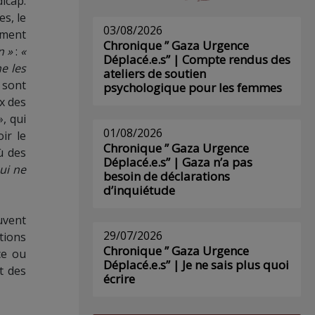
dicap.
es, le
03/08/2026
mment
Chronique ” Gaza Urgence
n »
:
«
Déplacé.e.s” | Compte rendus des
e les
ateliers de soutien
 sont
psychologique pour les femmes
x des
, qui
01/08/2026
ir le
Chronique ” Gaza Urgence
ù des
Déplacé.e.s” | Gaza n’a pas
ui ne
besoin de déclarations
d’inquiétude
uvent
29/07/2026
tions
Chronique ” Gaza Urgence
ce ou
Déplacé.e.s” | Je ne sais plus quoi
t des
écrire