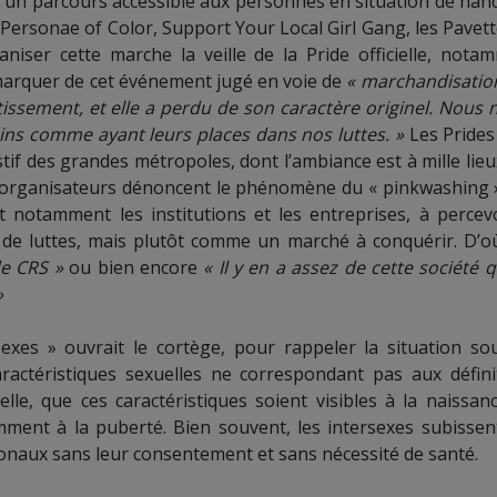
 sur un parcours accessible aux personnes en situation de han
 – Personae of Color, Support Your Local Girl Gang, les Pavett
ser cette marche la veille de la Pride officielle, nota
émarquer de cet événement jugé en voie de
« marchandisatio
ssement, et elle a perdu de son caractère originel. Nous n
ns comme ayant leurs places dans nos luttes. »
Les Prides
stif des grandes métropoles, dont l’ambiance est à mille lieu
organisateurs dénoncent le phénomène du « pinkwashing »
t notamment les institutions et les entreprises, à percevo
 luttes, mais plutôt comme un marché à conquérir. D’o
de CRS »
ou bien encore
« Il y en a assez de cette société q
»
exes » ouvrait le cortège, pour rappeler la situation so
actéristiques sexuelles ne correspondant pas aux défini
le, que ces caractéristiques soient visibles à la naissan
mment à la puberté. Bien souvent, les intersexes subissen
onaux sans leur consentement et sans nécessité de santé.