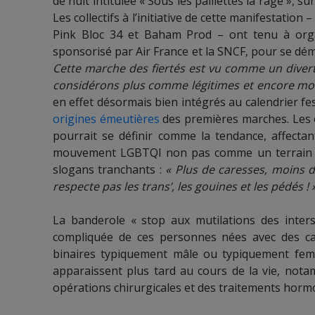
de nuit intitulée « Sous les paillettes la rage »,
Les collectifs à l’initiative de cette manifestation
Pink Bloc 34 et Baham Prod – ont tenu à organi
sponsorisé par Air France et la SNCF, pour se d
C
ette marche des fiertés est vu comme un diverti
considérons plus comme légitimes et encore moi
en effet désormais bien intégrés au calendrier fe
origines émeutières
des premières marches. Les 
pourrait se définir comme la tendance, affectan
mouvement LGBTQI non pas comme un terrain de
slogans tranchants :
« Plus de caresses, moins 
respecte
pas
les trans’, les gouines et les pédés ! 
La banderole « stop aux mutilations des inters
compliquée de ces personnes nées avec des car
binaires typiquement mâle ou typiquement femel
apparaissent plus tard au cours de la vie, nota
opérations chirurgicales et des traitements horm