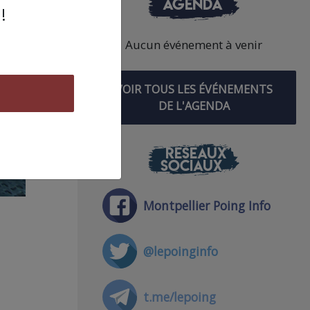
AGENDA
!
Aucun événement à venir
VOIR TOUS LES ÉVÉNEMENTS
DE L'AGENDA
RÉSEAUX
SOCIAUX
Montpellier Poing Info
@lepoinginfo
t.me/lepoing