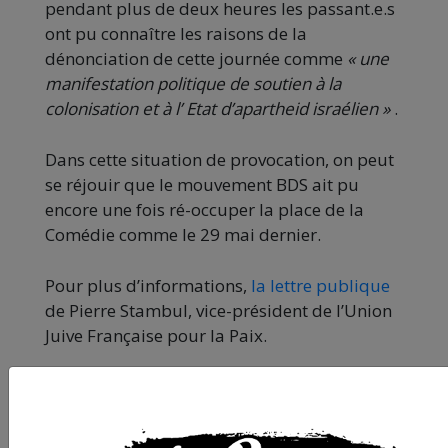
pendant plus de deux heures les passant.e.s
ont pu connaître les raisons de la
dénonciation de cette journée comme
« une
manifestation politique de soutien à la
colonisation et à l’ Etat d’apartheid israélien »
.
Dans cette situation de provocation, on peut
se réjouir que le mouvement BDS ait pu
encore une fois ré-occuper la place de la
Comédie comme le 29 mai dernier.
Pour plus d’informations,
la lettre publique
de Pierre Stambul, vice-président de l’Union
Juive Française pour la Paix.