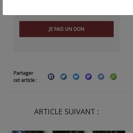
ses amis… Pourvu que ça dure ! Ça
tombe bien, ça ne tient qu’à vous :
JE FAIS UN DON
Partager
cet article :
ARTICLE SUIVANT :