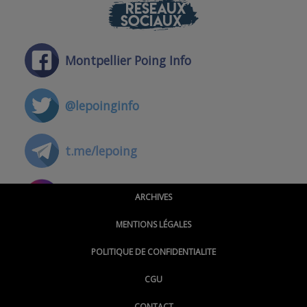
RÉSEAUX
SOCIAUX
Montpellier Poing Info
@lepoinginfo
t.me/lepoing
@montpellierpoinginfo
ARCHIVES
MENTIONS LÉGALES
@lepoinginfo.bsky.social
POLITIQUE DE CONFIDENTIALITE
CGU
@LePoingMontpellier
CONTACT