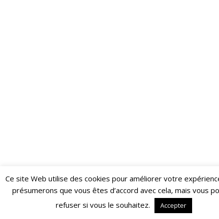
Ce site Web utilise des cookies pour améliorer votre expérienc
Restez informé·e des dernières actualités du Poing !
présumerons que vous êtes d’accord avec cela, mais vous p
ABONNEZ-VOUS À LA NEWSLETTER
refuser si vous le souhaitez.
Accepter