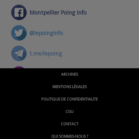
Montpellier Poing Info
@lepoinginfo
t.me/lepoing
@montpellierpoinginfo
ARCHIVES
MENTIONS LÉGALES
@lepoinginfo.bsky.social
POLITIQUE DE CONFIDENTIALITE
CGU
@LePoingMontpellier
CONTACT
QUI SOMMES-NOUS ?