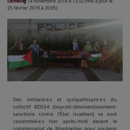
Le Poing
Publié le 14 novembre 2018 à 13:32 (mis à jour le
25 février 2019 à 20:05)
Des militant·e·s et sympathisant·e·s du
collectif BDS34 (boycott-désinvestissement-
sanctions contre l’État israélien) se sont
rassemblé·e·s hier après-midi devant le
commissariat de Montpellier pour soutenir