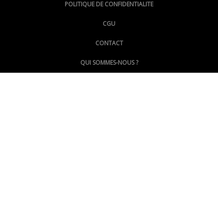
POLITIQUE DE CONFIDENTIALITE
CGU
@LePoingMontpellier
CONTACT
QUI SOMMES-NOUS ?