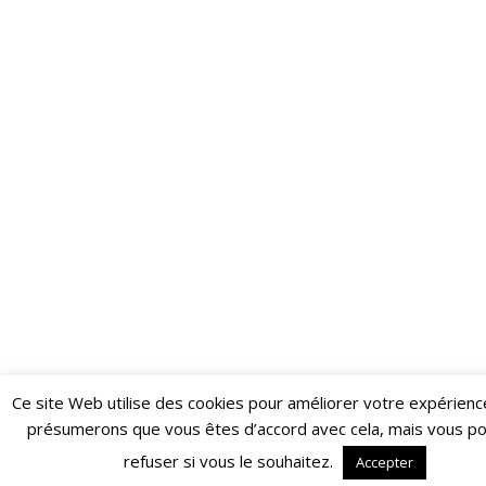
Ce site Web utilise des cookies pour améliorer votre expérienc
Restez informé·e des dernières actualités du Poing !
présumerons que vous êtes d’accord avec cela, mais vous p
ABONNEZ-VOUS À LA NEWSLETTER
refuser si vous le souhaitez.
Accepter