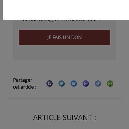
d’être aux ordres de Bolloré et de
ses amis… Pourvu que ça dure ! Ça
tombe bien, ça ne tient qu’à vous :
JE FAIS UN DON
Partager
cet article :
ARTICLE SUIVANT :