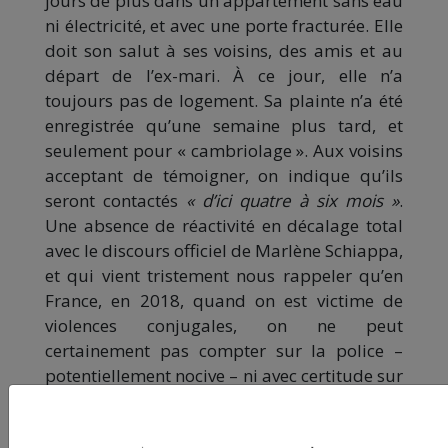
jours de plus dans un appartement sans eau
ni électricité, et avec une porte fracturée. Elle
doit son salut à ses voisins, des amis et au
départ de l’ex-mari. À ce jour, elle n’a
toujours pas de logement. Sa plainte n’a été
enregistrée qu’une semaine plus tard, et
seulement pour « cambriolage ». Aux voisins
acceptant de témoigner, on indique qu’ils
seront contactés
« d’ici quatre à six mois »
.
Une absence de réactivité en décalage total
avec le discours officiel de Marlène Schiappa,
et qui vient tristement nous rappeler qu’en
France, en 2018, quand on est victime de
violences conjugales, on ne peut
certainement pas compter sur la police –
potentiellement nocive – ni avec certitude sur
les services sociaux – largement débordés
par la situation.