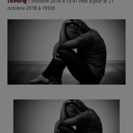
Le Poing
Publié le 1 octobre 2018 à 15:41 (mis à jour le 21
octobre 2018 à 19:03)