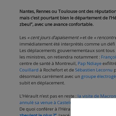
Nantes, Rennes ou Toulouse ont des réputation
mais c’est pourtant bien le département de l’Hé
zbeul”, avec une avance confortable.
Les
« cent jours d’apaisement »
et de
« rencontre
immédiatement été interprétés comme un défi pa
Les déplacements gouvernementaux sont tous p
les ministres, on retiendra notamment :
Franço
centre de santé à Montreuil,
Pap Ndiaye
exfiltr
Couillard
à Rochefort et de
Sébastien Lecornu
p
désormais carrément avec un
groupe électrog
subit en déplacement.
L’Hérault n’est pas en reste :
la visite de Macro
annulé sa venue à Castelnau-le-Lez
sous la pres
De quoi conférer à l’Hérault la tête du classem
zbeulent le plus ?”
, lancé par le syndicat Solid