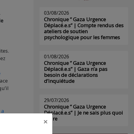
03/08/2026
,
Chronique ” Gaza Urgence
de
Déplacé.e.s” | Compte rendus des
ateliers de soutien
psychologique pour les femmes
tes.
01/08/2026
hez
Chronique ” Gaza Urgence
Déplacé.e.s” | Gaza n’a pas
e
besoin de déclarations
lace
d’inquiétude
u’il
29/07/2026
Chronique ” Gaza Urgence
 a
Déplacé.e.s” | Je ne sais plus quoi
guio.
écrire
×
eau