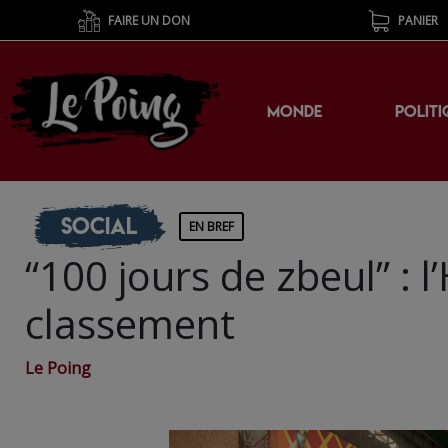
FAIRE UN DON
PANIER
MONDE
POLITI
Social
EN BREF
“100 jours de zbeul” : l
classement
Le Poing