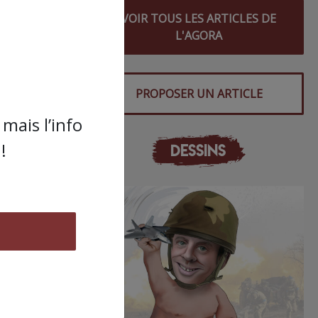
 à la
VOIR TOUS LES ARTICLES DE
L'AGORA
ts,
PROPOSER UN ARTICLE
nt et
mais l’info
!
DESSINS
»