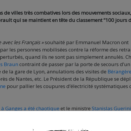
s de villes très combatives lors des mouvements sociaux
rault qui se maintient en tête du classement “100 jours 
 avec les Français »
souhaité par Emmanuel Macron ont
r les personnes mobilisées contre la réforme des retrai
erturbés, quand ils ne sont pas simplement annulés. C
is Braun
contraint de passer par la porte de secours d’un
é de la gare de Lyon, annulations des visites de
Bérangèr
rès de Nantes, etc. Le Président de la République se dép
ène
pour pallier les coupures d’électricité systématiques q
n à Ganges a été chaotique
et le ministre
Stanislas Guerini
sion des manifestant·e·s, se reportant vers Lunel et Mau
ent
“
100 jours de zbeul, quels sont les départements qui
aires informatique pour stimuler une interville d’un nouv