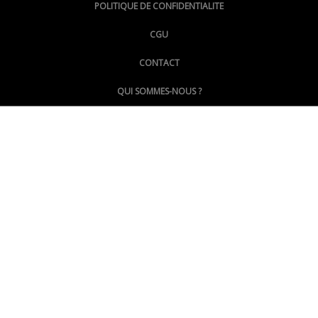
POLITIQUE DE CONFIDENTIALITE
CGU
@LePoingMontpellier
CONTACT
QUI SOMMES-NOUS ?