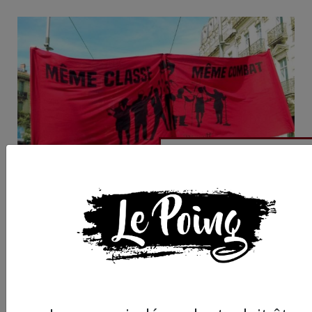
« Réclame ta paye » :
comment forcer un
patron à rendre l'arg
qu'il doit à un employ