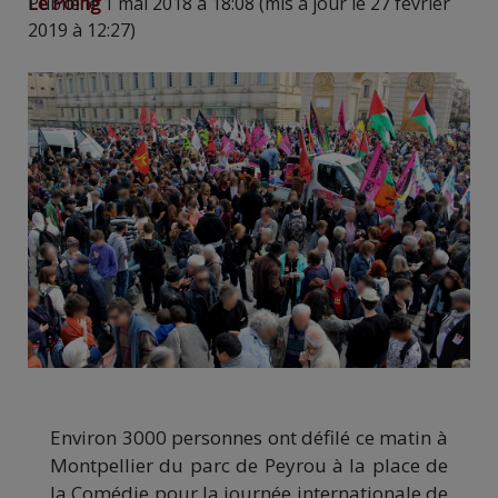
Le Poing
Publié le 1 mai 2018 à 18:08 (mis à jour le 27 février
2019 à 12:27)
Environ 3000 personnes ont défilé ce matin à
Montpellier du parc de Peyrou à la place de
la Comédie pour la journée internationale de