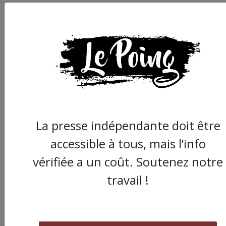
A Montpellier, la
jeunesse prend la têt
La presse indépendante doit être
la manifestation
accessible à tous, mais l’info
intersyndicale !
vérifiée a un coût. Soutenez notre
travail !