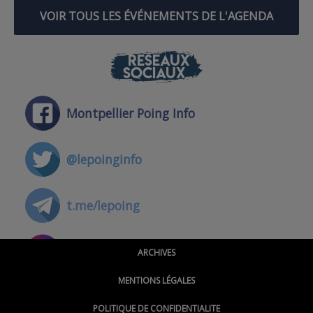
VOIR TOUS LES ÉVÉNEMENTS DE L'AGENDA
RÉSEAUX
SOCIAUX
Montpellier Poing Info
@lepoinginfo
t.me/lepoing
@montpellierpoinginfo
ARCHIVES
MENTIONS LÉGALES
@lepoinginfo.bsky.social
POLITIQUE DE CONFIDENTIALITE