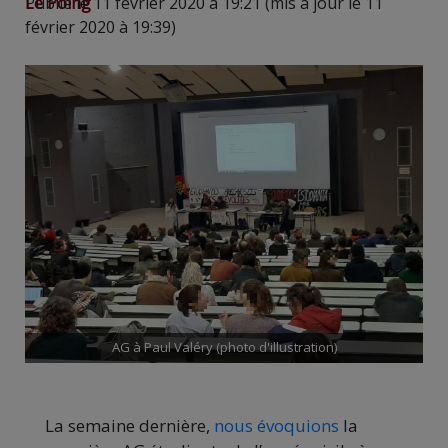
Le Poing
Publié le 11 février 2020 à 19:21 (mis à jour le 11
février 2020 à 19:39)
AG à Paul Valéry (photo d'illustration)
La semaine dernière,
nous évoquions
la