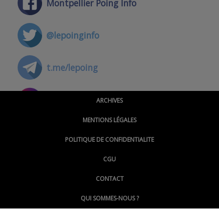
Montpellier Poing Info
@lepoinginfo
t.me/lepoing
@montpellierpoinginfo
ARCHIVES
MENTIONS LÉGALES
@lepoinginfo.bsky.social
POLITIQUE DE CONFIDENTIALITE
CGU
@LePoingMontpellier
CONTACT
QUI SOMMES-NOUS ?