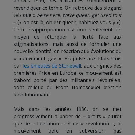
années 1990, des militant·e·s commencent à
revendiquer ce terme. On retrouve des slogans
tels que «
we’re here, we’re queer, get used to it
» (« on est là, on est queer, habituez vous-y »).
Cette réappropriation est non seulement un
moyen de rétorquer la fierté face aux
stigmatisations, mais aussi de formuler une
nouvelle identité, en réaction aux évolutions du
« mouvement gay ». Propulsé aux Etats-Unis
par
les émeutes de Stonewall
, aux origines des
premières Pride en Europe, ce mouvement est
d’abord porté par des militant·e·s révolté·e·s,
dont celleux du Front Homosexuel d’Action
Révolutionnaire.
Mais dans les années 1980, on se met
progressivement à parler de « droits » plutôt
que de « libération » et de « révolution », le
mouvement perd en subversion, pas