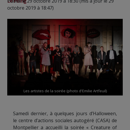
Le Poing
Publié le 29 octobre 2019 à 18:30 (mis à jour le 29
octobre 2019 à 18:47)
Les artistes de la soirée (photo d'Emilie Artfeuil)
Samedi dernier, à quelques jours d’Halloween,
le centre d’actions sociales autogéré (CASA) de
Montpellier a accueilli la soirée « Creature of