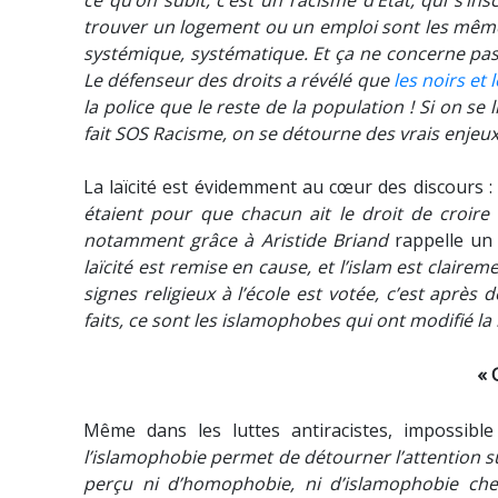
ce qu’on subit, c’est un racisme d’État, qui s’in
trouver un logement ou un emploi sont les mêmes
systémique, systématique. Et ça ne concerne pas
Le défenseur des droits a révélé que
les noirs et 
la police que le reste de la population ! Si on 
fait SOS Racisme, on se détourne des vrais enjeux. 
La laïcité est évidemment au cœur des discours 
étaient pour que chacun ait le droit de croire 
notamment grâce à Aristide Briand
rappelle un
laïcité est remise en cause, et l’islam est claire
signes religieux à l’école est votée, c’est apr
faits, ce sont les islamophobes qui ont modifié la 
« 
Même dans les luttes antiracistes, impossibl
l’islamophobie permet de détourner l’attention s
perçu ni d’homophobie, ni d’islamophobie che