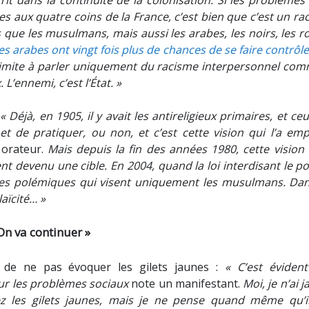
scrit dans la continuité de la colonisation. Si les problèmes
 aux quatre coins de la France, c’est bien que c’est un ra
 que les musulmans, mais aussi les arabes, les noirs, les 
les arabes ont vingt fois plus de chances de se faire contrôle
se limite à parler uniquement du racisme interpersonnel com
L’ennemi, c’est l’État. »
:
« Déjà, en 1905, il y avait les antireligieux primaires, et ce
et de pratiquer, ou non, et c’est cette vision qui l’a emp
 orateur.
Mais depuis la fin des années 1980, cette vision 
ment devenu une cible. En 2004, quand la loi interdisant le p
ès des polémiques qui visent uniquement les musulmans. Dan
laïcité… »
On va continuer »
e de ne pas évoquer les gilets jaunes :
« C’est éviden
ur les problèmes sociaux
note un manifestant.
Moi, je n’ai 
z les gilets jaunes, mais je ne pense quand même qu’i