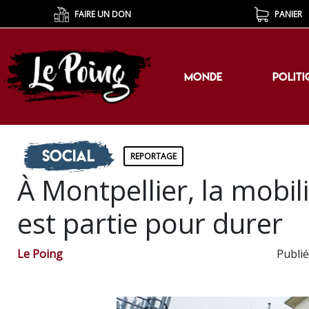
FAIRE UN DON
PANIER
MONDE
POLITI
MONDE
POLITI
Social
REPORTAGE
À Montpellier, la mobil
est partie pour durer
Le Poing
Publié