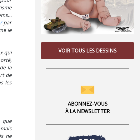
 pour
cisme
roms…
r
par
me le
VOIR TOUS LES DESSINS
ux qui
orté,
de la
ort de
s les
ABONNEZ-VOUS
À LA NEWSLETTER
t que
jamais
ls ne