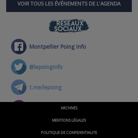
VOIR TOUS LES ÉVÉNEMENTS DE L'AGENDA
RÉSEAUX
SOCIAUX
Montpellier Poing Info
@lepoinginfo
t.me/lepoing
@montpellierpoinginfo
ARCHIVES
MENTIONS LÉGALES
@lepoinginfo.bsky.social
POLITIQUE DE CONFIDENTIALITE